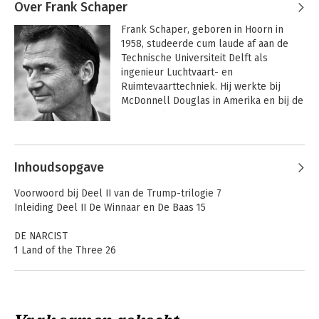
Over Frank Schaper
Frank Schaper, geboren in Hoorn in 
1958, studeerde cum laude af aan de 
Technische Universiteit Delft als 
ingenieur Luchtvaart- en 
Ruimtevaarttechniek. Hij werkte bij 
McDonnell Douglas in Amerika en bij de 
KLM in tal van managementfuncties. 
Schaper nam in 2001 ontslag en is 
Andere boeken door Frank Schaper
sindsdien zelfstandig auteur/personal 
coach/trainer/consultant. In 1992 vond 
Inhoudsopgave
hij een nieuwe kaartprojectie en de 
perfect ronde NIKE-voetbal uit. 
Voorwoord bij Deel II van de Trump-trilogie 7
Bovendien was hij in 2005 de maker en 
Inleiding Deel II De Winnaar en De Baas 15
co-presentator van het KRO-
televisieprogramma De Nationale 
DE NARCIST
Karaktertest. Schaper is 
1 Land of the Three 26
gespecialiseerd in de thema's karakter 
2 De Imagobewuste Pragmaticus 35
(het Enneagram), levensfasen, stress, 
3 De Zichzelf Promotende Narcist 41
burnout en leiderschap, waar hij 
4 Truth or Trump 52
inmiddels vier boeken over heeft 
5 De Dominante Manipulator 60
geschreven.