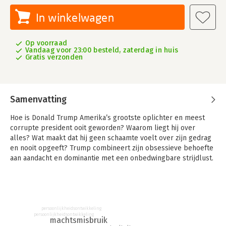
In winkelwagen
Op voorraad
Vandaag voor 23:00 besteld, zaterdag in huis
Gratis verzonden
Samenvatting
Hoe is Donald Trump Amerika’s grootste oplichter en meest
corrupte president ooit geworden? Waarom liegt hij over
alles? Wat maakt dat hij geen schaamte voelt over zijn gedrag
en nooit opgeeft? Trump combineert zijn obsessieve behoefte
aan aandacht en dominantie met een onbedwingbare strijdlust.
In zijn universum is valsspelen daarbij van levensbelang.
Verliezen is doodgaan. Altijd en overal. Tegen een golfmaatje
zei hij: ‘You see those guys? They cheat. See me? I cheat. And I
expect you to cheat because we’re going to beat those guys
today.’
persoonlijkheidsontwikkeling
persoonlijkheidsontwikkeling
machtsmisbruik
Frank Schaper daalt in Deel II van The Great American Dictator