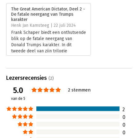
epiloog, getiteld ‘Four trials and a funeral’, lijdt een getergde
Verschijningsdatum:
3-6-2024
Trump pijnlijke verliezen in de rechtszaal, waar rechters de
The Great American Dictator, Deel 2 -
baas zijn. Ondertussen groeit zijn wraakzucht.
De fatale neergang van Trumps
Hoofdrubriek:
Leiderschap
,
Mens en maatschappij
karakter
Serie:
The Great American Dictator
Henk Jan Kamsteeg | 22 juli 2024
Frank Schaper biedt een onthutsende
blik op de fatale neergang van
Donald Trumps karakter. In dit
tweede deel van zijn trilogie
analyseert Schaper hoe Trump zich
ontwikkelde van een beschadigd kind
tot een wraakzuchtige leider. Met
behulp van het enneagram onthult
Lezersrecensies
(2)
hij de diepgewortelde
persoonlijkheidskenmerken die
5.0
2 stemmen
Trump tot een gevaarlijke macht
van de 5
maken.
Lees verder
2
0
0
0