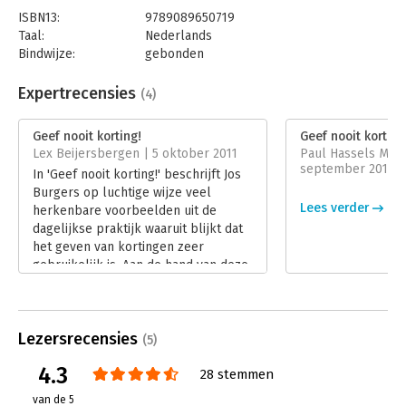
ISBN13:
9789089650719
Taal:
Nederlands
Bindwijze:
gebonden
Aantal pagina's:
120
Uitgever:
Van Duuren Management
Expertrecensies
(4)
Druk:
1
Verschijningsdatum:
1-11-2017
Geef nooit korting!
Geef nooit korting
Lex Beijersbergen | 5 oktober 2011
Paul Hassels Mönn
Hoofdrubriek:
Reclame en verkoop
september 2011
In 'Geef nooit korting!' beschrijft Jos
Burgers op luchtige wijze veel
Lees verder
herkenbare voorbeelden uit de
dagelijkse praktijk waaruit blijkt dat
het geven van kortingen zeer
gebruikelijk is. Aan de hand van deze
voorbeelden geeft Burgers tal van
praktische adviezen die de lezer
absoluut zal inspireren om zijn
Lezersrecensies
huidige prijsbeleid en het geven van
(5)
kortingen tegen het licht te houden.
4.3
28 stemmen
Lees verder
van de 5