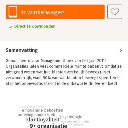
In winkelwagen
Direct te downloaden
Samenvatting
Genomineerd voor Managementboek van het Jaar 2011!
Organisaties laten veel commerciële ruimte onbenut, omdat ze
niet goed weten wat hun klanten werkelijk beweegt. Niet
verwonderlijk, want 90% van wat klanten beweegt speelt zich
af in het onbewuste. Inzicht in de onbewuste drijfveren biedt
enorme kansen om 'binnen te komen' in het hoofd van de
klant: van business doen naar relaties bouwen en van
Operational Excellence naar Customer Excellence. Dit biedt
bovendien dé kans op een doorbraak in klanttevredenheid, die
onbewuste processen
emotionele behoeften
nu nog vaak blijft steken rond de 7. Een misleidend cijfer, want
belevingsonderzoek
psychologie
zo'n voldoende blijkt onvoldoende...
klantloyaliteit
beleveniseconomie
9+ organisatie
co-creatie
Zie hier het perspectief voor de 9+ organisatie: de