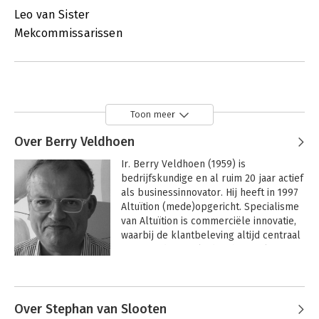
Leo van Sister
Mekcommissarissen
Toon meer
Over Berry Veldhoen
Ir. Berry Veldhoen (1959) is 
bedrijfskundige en al ruim 20 jaar actief 
als businessinnovator. Hij heeft in 1997 
Altuïtion (mede)opgericht. Specialisme 
van Altuïtion is commerciële innovatie, 
waarbij de klantbeleving altijd centraal 
staat. Onder zijn leiding heeft Altuïtion 
al vroeg (2004) licentierechten 
Andere boeken door Berry
verworven voor wetenschappelijke 
Veldhoen
methodes om de (grotendeels 
onbewuste) beleving van de klanten 
Over Stephan van Slooten