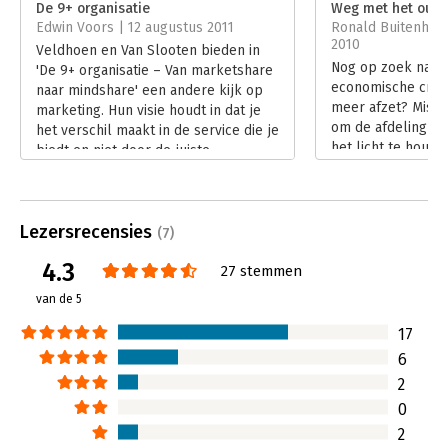
De 9+ organisatie
Weg met het oud
Druk:
1
Edwin Voors | 12 augustus 2011
Ronald Buitenhuis
Verschijningsdatum:
14-9-2011
2010
Veldhoen en Van Slooten bieden in
Nog op zoek naar 
'De 9+ organisatie – Van marketshare
Hoofdrubriek:
Marketing
economische crisi
naar mindshare' een andere kijk op
meer afzet? Missc
marketing. Hun visie houdt in dat je
om de afdeling m
het verschil maakt in de service die je
het licht te houd
biedt en niet door de juiste
vooral in de prehi
reclamecampagnes. Om een 9+
concluderen de a
organisatie te worden is
De 9+ organisatie,
daadwerkelijk begrip nodig van de
verklarende onder
Lezersrecensies
wensen en beleving van de klant.
(7)
marketshare naar 
Veldhoen en Van Slooten gaan zo ver
4.3
Lees verder
27 stemmen
om dit mindshare te noemen. Als een
organisatie de bewuste (maar vooral)
van de 5
de onbewuste behoeftes van een
klant kent, dan kunnen kleine
17
projecten tot grote effecten in de
6
klanttevredenheid én -loyaliteit
2
leiden.
0
Lees verder
2