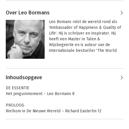
Over Leo Bormans
Leo Bomans reist de wereld rond als 
'Ambassador of Happiness & Quality of 
Life'. Hij is schrijver en inspirator. Hij 
heeft een Master in Talen & 
Wijsbegeerte en is auteur van de 
internationale bestseller 'The World 
Book of Happiness'.
Andere boeken door Leo Bormans
Inhoudsopgave
DE ESSENTIE
Het pinguïnmoment – Leo Bormans 8
PROLOOG
Welkom in De Nieuwe Wereld – Richard Easterlin 12
Welkom in Het Nieuwe Boek – Martin Seligman 14
De gestage toename van negatieve emoties – Paul De Grauwe
16