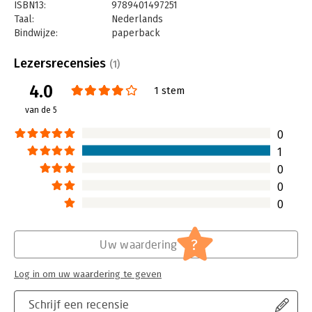
ISBN13:
9789401497251
Ruut Veenhoven
(Erasmus Universiteit Rotterdam, NL), pionier
Taal:
Nederlands
in het onderzoek en samensteller van 'The World Database of
Bindwijze:
paperback
Happiness'
Aantal pagina's:
320
Uitgever:
Lannoo
Lezersrecensies
(1)
Druk:
1
4.0
Verschijningsdatum:
25-10-2023
1 stem
van de 5
Hoofdrubriek:
Mens en maatschappij
,
Psychologie
0
1
0
0
0
?
Uw waardering
Log in om uw waardering te geven
Schrijf een recensie