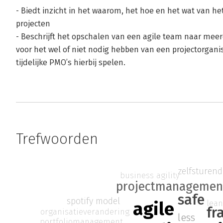
- Biedt inzicht in het waarom, het hoe en het wat van he
projecten
- Beschrijft het opschalen van een agile team naar mee
voor het wel of niet nodig hebben van een projectorgan
tijdelijke PMO’s hierbij spelen.
Trefwoorden
zelfsturen
business agility
projectmanagemen
safe
spotify model
agile
lean
fr
organisatieverandering
less
portfoliomanagement