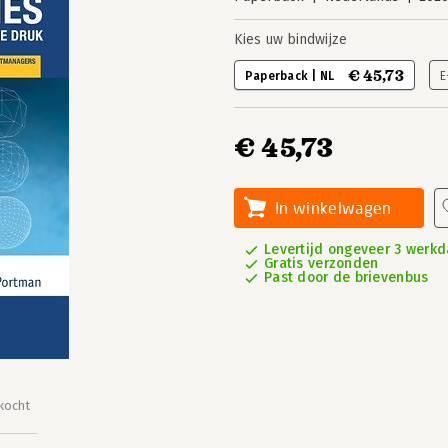
Kies uw bindwijze
€ 45,73
Paperback | NL
E
€ 45,73
In winkelwagen
Levertijd ongeveer 3 werk
Gratis verzonden
Past door de brievenbus
kocht