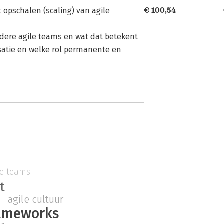
t opschalen (scaling) van agile
€ 100,54
rdere agile teams en wat dat betekent
isatie en welke rol permanente en
de teams
t
agile cultuur
ameworks