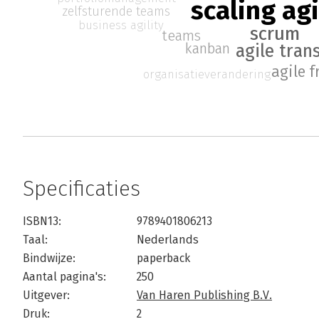
scaling agi
zelfsturende teams
business agility
scrum
teams
kanban
agile tran
agile 
organisatieverandering
Specificaties
ISBN13:
9789401806213
Taal:
Nederlands
Bindwijze:
paperback
Aantal pagina's:
250
Uitgever:
Van Haren Publishing B.V.
Druk:
2