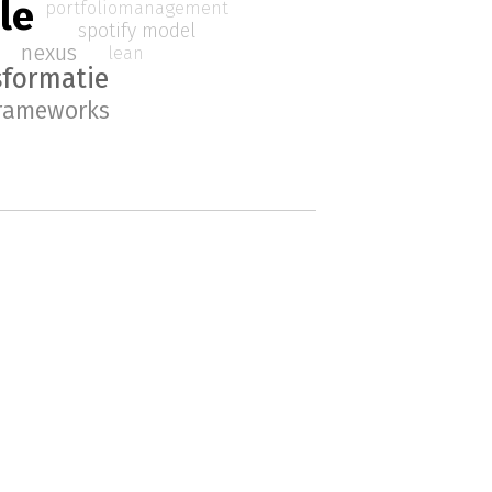
le
portfoliomanagement
spotify model
nexus
lean
sformatie
frameworks