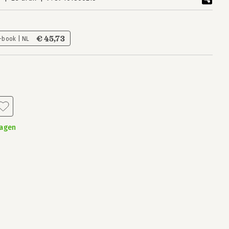
€ 45,73
-book | NL
dagen