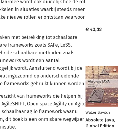
 Daarmee wordt ook duidelijk hoe de rol
kelen in situaties waarbij steeds meer
ke nieuwe rollen er ontstaan waarvoor
€ 42,33
zaken met betrekking tot schaalbare
are frameworks zoals SAFe, LeSS,
hybride schaalbare methoden zoals
rameworks wordt een aantal
elijk wordt. Aansluitend wordt bij de
ooral ingezoomd op onderscheidende
re frameworks gebruikt kunnen worden.
verzicht van frameworks die helpen bij
AgileSHIFT, Open space Agility en Agile
 schaalbaar agile framework waar u
Walter Savitch
om, dit boek is een onmisbare wegwijzer
Absolute Java,
Global Edition
nisatie.