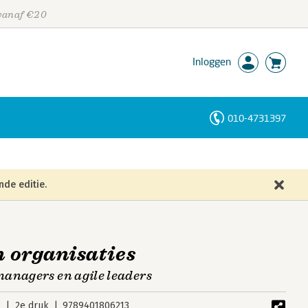
 vanaf €20
Inloggen
010-4731397
Personen
Trefwoorden
nde editie.
n organisaties
anagers en agile leaders
0
2e druk
9789401806213