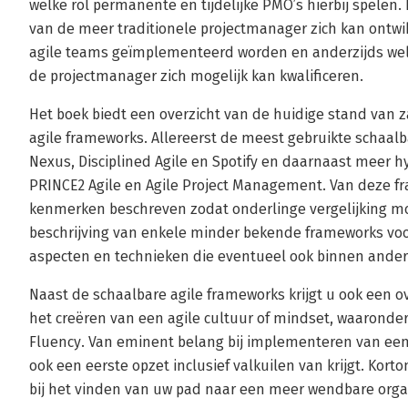
welke rol permanente en tijdelijke PMO’s hierbij spelen.
van de meer traditionele projectmanager zich kan ontwik
agile teams geïmplementeerd worden en anderzijds wel
de projectmanager zich mogelijk kan kwalificeren.
Het boek biedt een overzicht van de huidige stand van 
agile frameworks. Allereerst de meest gebruikte schaalb
Nexus, Disciplined Agile en Spotify en daarnaast meer 
PRINCE2 Agile en Agile Project Management. Van deze f
kenmerken beschreven zodat onderlinge vergelijking mog
beschrijving van enkele minder bekende frameworks v
aspecten en technieken die eventueel ook binnen ande
Naast de schaalbare agile frameworks krijgt u ook een o
het creëren van een agile cultuur of mindset, waaronder 
Fluency. Van eminent belang bij implementeren van een
ook een eerste opzet inclusief valkuilen van krijgt. Kort
bij het vinden van uw pad naar een meer wendbare orga