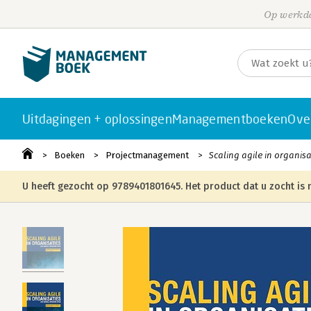
Op werkda
Uitdagingen + oplossingen
Managementboeken
Ove
Boeken
Projectmanagement
Scaling agile in organisa
U heeft gezocht op 9789401801645. Het product dat u zocht is n