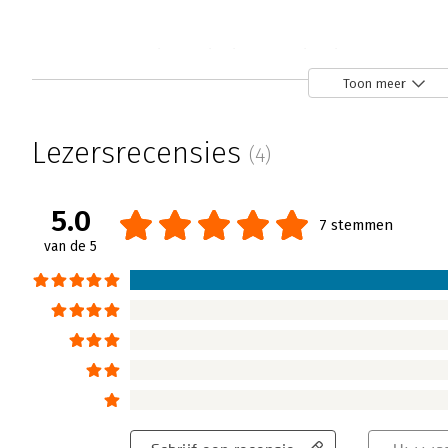
Scaling agile in organisaties - 'Een nut
Sjors Meekels | 8 januari 2018
Toon meer
Verdwaald in het land van Agile frameworks, 
agile in organisaties neemt Henny Portman 
Lezersrecensies
(4)
langs de vele smaken en mogelijkheden die h
Voor iedereen die zijn horizon wil verbreden 
haar organisatie, is dit boek een prima start
5.0
7 stemmen
Lees verder
van de 5
Scaling agile in organisaties - 'Doet wa
Rik Lammers | 1 november 2017
Scaling agile in organisaties doet wat het be
Scaling Agile frameworks voor projec manag
bij implementatie, voorbereiding of keuzes.