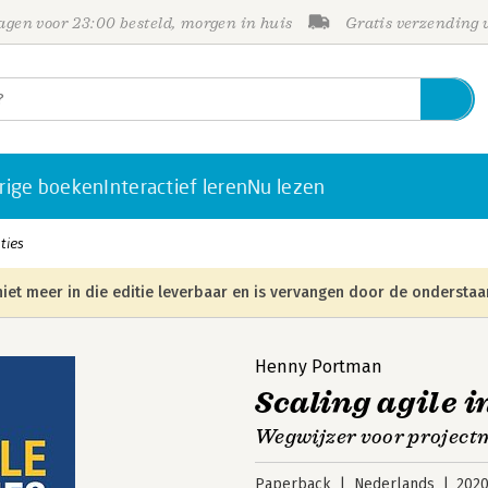
gen voor 23:00 besteld, morgen in huis
Gratis verzending
rige boeken
Interactief leren
Nu lezen
ties
iet meer in die editie leverbaar en is vervangen door de onderstaa
Henny Portman
Scaling agile i
Wegwijzer voor projectm
Paperback
Nederlands
202