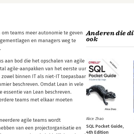
Anderen die di
ten om teams meer autonomie te geven
ook
nagementlagen en managers weg te
.
ks aan bod die het opschalen van agile
al agile-aanpakken van het eerste uur
 zowel binnen IT als niet-IT toepasbaar
mmier beschreven. Omdat Lean in vele
de essentie van Lean beschreven.
eerdere teams met elkaar moeten
Alice Zhao
meerdere agile teams wordt
SQL Pocket Guide,
hebben van een projectorganisatie en
4th Edition