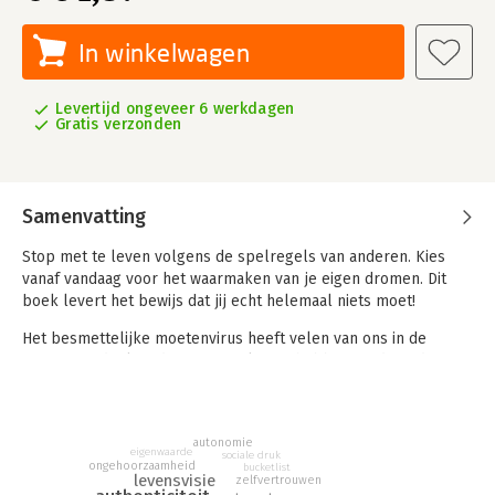
In winkelwagen
Levertijd ongeveer 6 werkdagen
Gratis verzonden
Samenvatting
Stop met te leven volgens de spelregels van anderen. Kies
vanaf vandaag voor het waarmaken van je eigen dromen. Dit
boek levert het bewijs dat jij echt helemaal niets moet!
Het besmettelijke moetenvirus heeft velen van ons in de
greep. We denken dat we geen keuze hebben en doen daarom
braaf wat anderen van ons lijken te verwachten. Intussen
voelen we ons leeg en uitgeblust. 'Wat moet ik nu?', vraag je je
gefrustreerd af. Gelukkig is er een remedie: stop met moeten!
autonomie
Moeten is een illusie. Kies definitief voor een moetenvrij leven
eigenwaarde
sociale druk
ongehoorzaamheid
bucketlist
door het trainen van je wilspier.
levensvisie
zelfvertrouwen