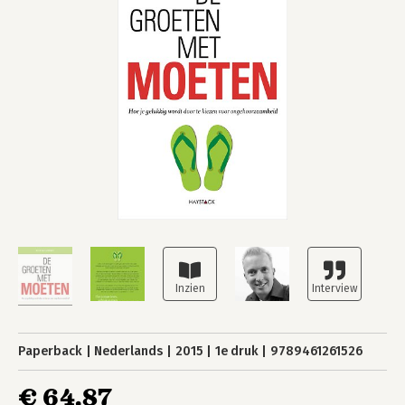
Paperback
Nederlands
2015
1e druk
9789461261526
€ 64,87