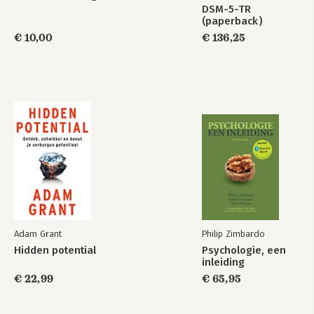
-Willenkillers
DSM-5-TR
-Hoe vul je je bucketlist?
(paperback)
-Kom uit je moetendoolhof
€ 10,00
€ 136,25
DEEL 4: KUNNEN
-Waarom we kiezen voor onszelf zo moeilijk vinden
-Iedereen kan kiezen
-Ont-moeten voor beginners
Nawoord
Waarden
Lef
Leestips
Adam Grant
Philip Zimbardo
Hidden potential
Psychologie, een
inleiding
€ 22,99
€ 65,95