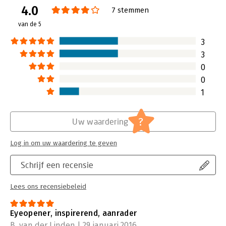
4.0
Verschijningsdatum:
27-10-2015
7 stemmen
van de 5
Hoofdrubriek:
Psychologie
3
3
0
0
1
?
Uw waardering
Log in om uw waardering te geven
Schrijf een recensie
Lees ons recensiebeleid
Eyeopener, inspirerend, aanrader
B. van der Linden | 29 januari 2016