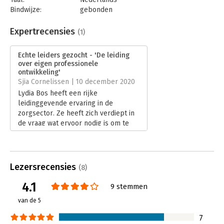
Bindwijze:
gebonden
Aantal pagina's:
256
Uitgever:
Uitgeverij Haystack
Expertrecensies
(1)
Druk:
1
Verschijningsdatum:
17-11-2020
Echte leiders gezocht - 'De leiding
over eigen professionele
Hoofdrubriek:
Leiderschap
ontwikkeling'
Sjia Cornelissen | 10 december 2020
Lydia Bos heeft een rijke
leidinggevende ervaring in de
zorgsector. Ze heeft zich verdiept in
de vraag wat ervoor nodig is om te
zorgen dat zowel professionals als
leidinggevenden de leiding nemen
over hun eigen professionele
ontwikkeling. Dat ze zelf echte
Lezersrecensies
(8)
leiders worden en blijven.
Lees verder
4.1
9 stemmen
van de 5
7