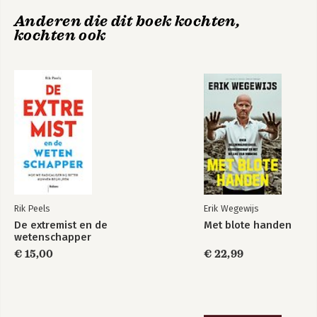
Echte leiders
Anderen die dit boek kochten,
Hoofdstuk 3
gezocht
kochten ook
De hiërarchische fase
Hoofdstuk 4
Fase besluit tot zelforganisatie
Bekijk alle boeken
Hoofdstuk 5
Fase start implementatie zelforganisatie
Hoofdstuk 6
De deels zelforganiserende fase
Hoofdstuk 7
De merendeel zelforganiserende fase
Rik Peels
Erik Wegewijs
De extremist en de
Met blote handen
Hoofdstuk 8
wetenschapper
De geheel zelforganiserende fase
€ 15,00
€ 22,99
Hoofdstuk 9
Het middenkader
Hoofdstuk 10