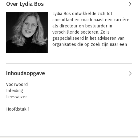
Over Lydia Bos
Lydia Bos ontwikkelde zich tot 
consultant en coach naast een carrière 
als directeur en bestuurder in 
verschillende sectoren. Ze is 
gespecialiseerd in het adviseren van 
organisaties die op zoek zijn naar een 
gezonde balans tussen leiderschap en 
zelforganisatie.
Andere boeken door Lydia Bos
Inhoudsopgave
Voorwoord
Inleiding
Leeswijzer
Hoofdstuk 1
Leiderschap in een dynamische omgeving
Hoofdstuk 2
Het model voor leiderschap in zelforganisatie