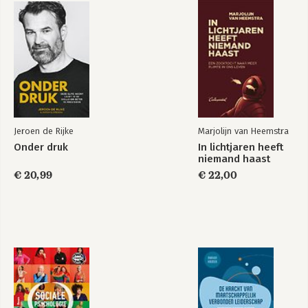
Praktijkvoorbeelden
Hoofdstuk 11
Gestructureerde of ongestructureerde zelforganisatie
Hoofdstuk 12
Handvatten per leiderschapsstijl om te slagen in
zelforganisatie
Jeroen de Rijke
Marjolijn van Heemstra
Hoofdstuk 13
Onder druk
In lichtjaren heeft
Mijn persoonlijke ervaringen
niemand haast
€ 20,99
€ 22,00
Hoofdstuk 14
Echte leiders
Bibliografie
Begrippenlijst