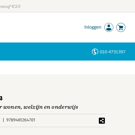
 vanaf €20
Inloggen
010-4731397
Personen
Trefwoorden
n
r wonen, welzijn en onderwijs
k
9789461264701