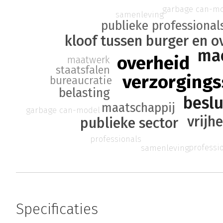
garbage can-m
samenleving
publieke professional
kloof tussen burger en o
ma
overheid
maatwerk
staatsfalen
verzorgings
bureaucratie
belasting
besl
maatschappij
garbage can-model
vrijh
publieke sector
professionals
professi
samenleving
Specificaties