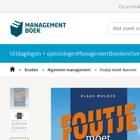
Op werkda
Uitdagingen + oplossingen
Managementboeken
Ove
Boeken
Algemeen management
Foutje moet kunnen