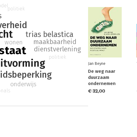
odel
politiek
s
verheid
cht
trias belastica
maakbaarheid
wonen
staat
dienstverlening
politiek
uitvorming
Jan Beyne
De weg naar
eidsbeperking
duurzaam
onderwijs
ondernemen
onals
€ 32,00