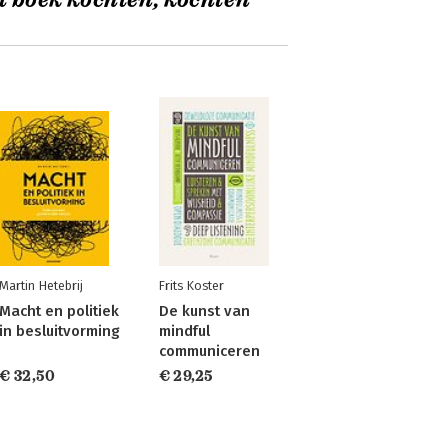
t boek kochten, kochten
Martin Hetebrij
Frits Koster
Macht en politiek
De kunst van
in besluitvorming
mindful
communiceren
€ 32,50
€ 29,25