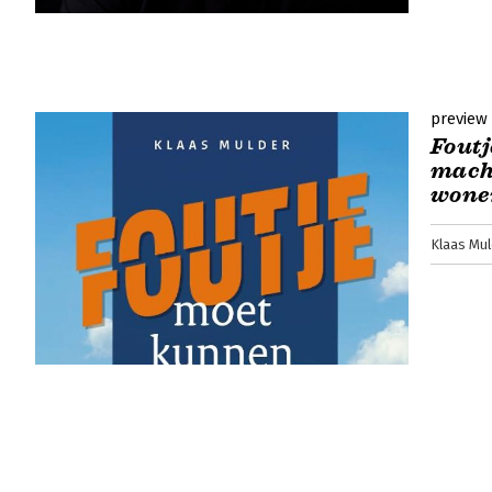
preview
Foutj
macht
wonen
Klaas Mu