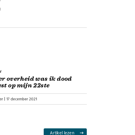
n
w
r overheid was ik dood
st op mijn 22ste
er
17 december 2021
Artikel lezen