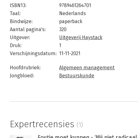
ISBN13:
9789461264701
Taal:
Nederlands
Bindwijze:
paperback
Aantal pagina's:
320
Uitgever:
Uitgeverij Haystack
Druk:
1
Verschijningsdatum:
11-11-2021
Hoofdrubriek:
Algemeen management
Jongbloed:
Bestuurskunde
Expertrecensies
(1)
Foutje moet kunnen - ‘Mij niet radicaa