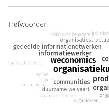
Trefwoorden
holistis
holistische benadering
organisatiestructu
gedeelde informatienetwerken
informatiewerker
c
weconomics
organisatietheorie
organisatiek
regime
prod
regime
communities
social media
orga
duurzame welvaart
org
organisatietheorie
organiseren