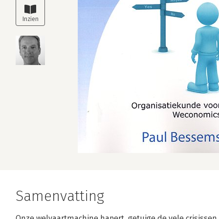
Samenvatting
Onze welvaartmachine hapert, getuige de vele crisissen 