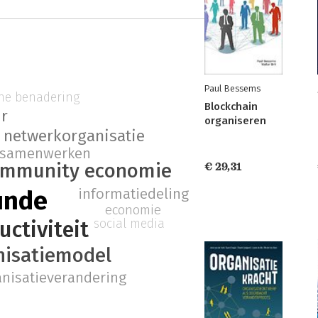
Paul Bessems
che benadering
Blockchain
ur
organiseren
netwerkorganisatie
samenwerken
ommunity economie
€ 29,31
unde
informatiedeling
economie
social media
uctiviteit
nisatiemodel
anisatieverandering