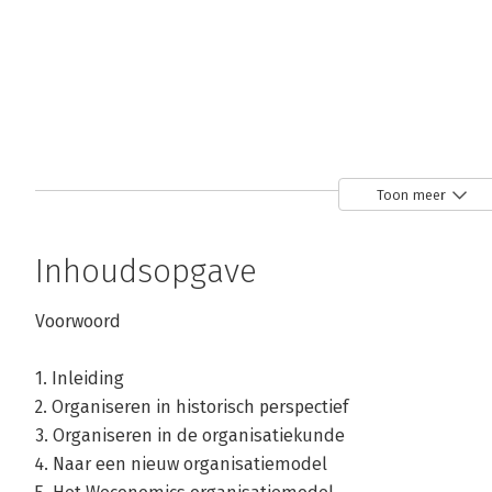
Toon meer
De Digitale
Blockchain
Blockchain
Lopende
Inhoudsopgave
Organiseren
organiseren
Band
voor
Managers
Voorwoord
Bekijk alle boeken
1. Inleiding
2. Organiseren in historisch perspectief
3. Organiseren in de organisatiekunde
4. Naar een nieuw organisatiemodel