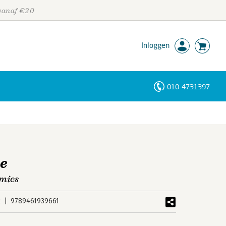
 vanaf €20
Inloggen
010-4731397
Personen
Trefwoorden
e
mics
k
9789461939661