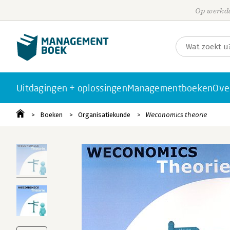
Op werkda
Uitdagingen + oplossingen
Managementboeken
Ove
Boeken
Organisatiekunde
Weconomics theorie