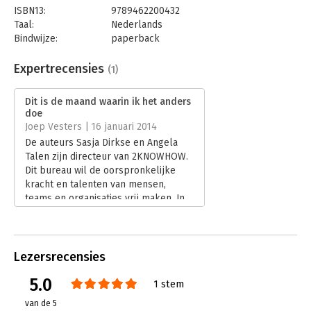
ISBN13:
9789462200432
Taal:
Nederlands
Bindwijze:
paperback
Aantal pagina's:
160
Uitgever:
Boom
Expertrecensies
(1)
Druk:
1
Verschijningsdatum:
2-1-2014
Dit is de maand waarin ik het anders
doe
Hoofdrubriek:
Persoonlijke effectiviteit
Joep Vesters | 16 januari 2014
De auteurs Sasja Dirkse en Angela
Talen zijn directeur van 2KNOWHOW.
Dit bureau wil de oorspronkelijke
kracht en talenten van mensen,
teams en organisaties vrij maken. In
'Dit is de maand waarin ik het anders
doe' gaat het om persoonlijk
leiderschap in verandering. Hun 4-
discipline model voor persoonlijk
Lezersrecensies
leiderschap helpt je via voorbeelden,
5.0
tests en oefeningen de eerste
1 stem
stappen te zetten met behulp van de
van de 5
30-dagen veranderkalender. Een