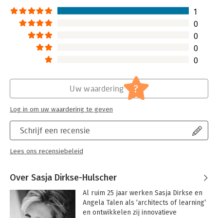
DOE-doek. Daarin schuilt zowel de
1
kracht als de zwakte. Degene die aan
0
de slag gaat dient vooral op te
0
passen niet te veel te snel te willen
doen.
0
Lees verder
0
?
Uw waardering
Log in om uw waardering te geven
Schrijf een recensie
Lees ons recensiebeleid
Over Sasja Dirkse-Hulscher
Al ruim 25 jaar werken Sasja Dirkse en 
Angela Talen als ‘architects of learning’ 
en ontwikkelen zij innovatieve 