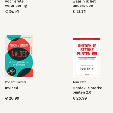
voor grote
waarin ik het
-Tot slot
verandering
anders doe
Het Groot
Het Groot
€ 34,95
€ 21,75
Coachboek
Werkvormenboek
Deel 5: 30 dagenveranderkalender
voor de Zorg
-Jouw verandering
-Test je invloed op verandering
-Verder na dertig dagen
Bekijk alle boeken
Robert Cialdini
Tom Rath
Invloed
Ontdek je sterke
punten 2.0
€ 20,99
€ 25,99