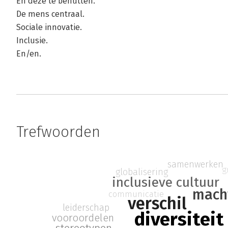
En deze te benutten.
De mens centraal.
Sociale innovatie.
Inclusie.
En/en.
Trefwoorden
samenwerken
g
globalisering
inclusieve cultuur
mach
communicatie
verschil
leiderschap
diversiteit
vooroordelen