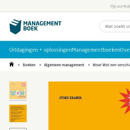
Op werkda
Uitdagingen + oplossingen
Managementboeken
Ove
Boeken
Algemeen management
Wow! Wat een verschi