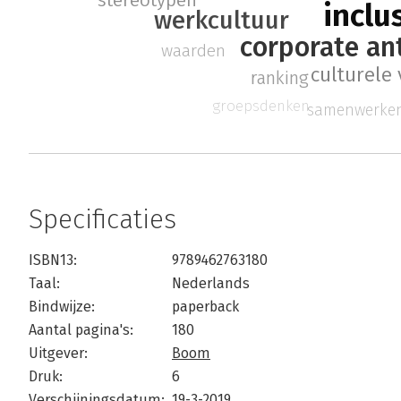
stereotypen
inclu
werkcultuur
corporate an
waarden
culturele 
ranking
groepsdenken
samenwerke
Specificaties
ISBN13:
9789462763180
Taal:
Nederlands
Bindwijze:
paperback
Aantal pagina's:
180
Uitgever:
Boom
Druk:
6
Verschijningsdatum:
19-3-2019