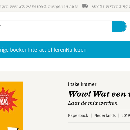
gen voor 23:00 besteld, morgen in huis
Gratis verzending
rige boeken
Interactief leren
Nu lezen
l
Jitske Kramer
Wow! Wat een 
Laat de mix werken
Paperback
Nederlands
201