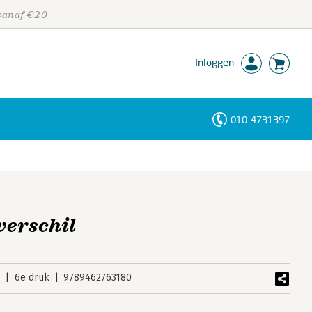
 vanaf €20
Inloggen
010-4731397
Personen
Trefwoorden
verschil
9
6e druk
9789462763180