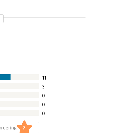
11
3
0
0
0
?
rdering