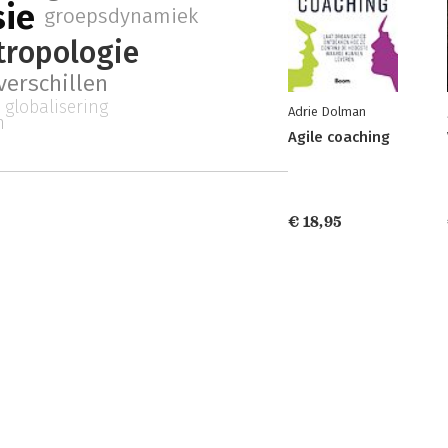
sie
groepsdynamiek
tropologie
verschillen
globalisering
Adrie Dolman
n
Agile coaching
€ 18,95