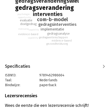
gedragsveranderingswiel
gedragsverandering
interventies
psychologie
opportunity
com-b-model
evaluatie
gedragsinterventies
doelgedrag
implementatie
motivatie
capability
gedragsanalyse
evidence-based
gedragswetenschappen
capability
evidence-based
gezondheidszorg
Specificaties
ISBN13:
9789462986664
Taal:
Nederlands
Bindwijze:
paperback
Aantal pagina's:
288
Uitgever:
Amsterdam University Press
Lezersrecensies
Druk:
1
Verschijningsdatum:
8-8-2018
Wees de eerste die een lezersrecensie schrijft!