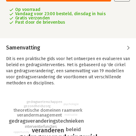
Op voorraad
Vandaag voor 23:00 besteld, dinsdag in huis
Gratis verzonden
Past door de brievenbus
Samenvatting
Dit is een praktische gids voor het ontwerpen en evalueren van
beleid en gedragsinterventies. Het is gebaseerd op 'de cirkel
van gedragsverandering', een samenvatting van 19 modellen
voor gedragsverandering die voortkomen uit verschillende
methoden en disciplines.
Het gaat om een gids voor beleidsmakers, verandermanagers
en wetenschappers en introduceert niet alleen een methode
gedragswetenschappen
psychologie
maar ook praktische handvatten om hiermee te werken.
gezondheidszorg
theoretische domeinen raamwerk
verandermanagement
motivatie
gedragsveranderingstechnieken
interventiefuncties
beleid
veranderen
opportunity