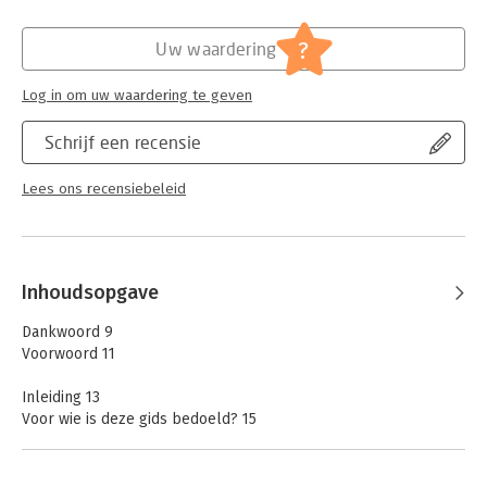
Hoofdrubriek:
Mens en maatschappij
,
Psychologie
?
Uw waardering
Log in om uw waardering te geven
Schrijf een recensie
Lees ons recensiebeleid
Inhoudsopgave
Dankwoord 9
Voorwoord 11
Inleiding 13
Voor wie is deze gids bedoeld? 15
Waarom hebben we deze gids geschreven? 15
Meer over het gedragsveranderingswiel (BCW) 17
Wat moet de lezer onthouden? 20