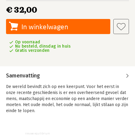
€ 32,00
In winkelwagen
Op voorraad
Nu besteld, dinsdag in huis
Gratis verzonden
Samenvatting
De wereld bevindt zich op een keerpunt. Voor het eerst in
onze recente geschiedenis is er een overheersend gevoel dat
mens, maatschappij en economie op een andere manier verder
moeten. Het oude model, het oude normaal, lijkt stilaan op zijn
einde te lopen.
We zijn natuurlijk al langer bekend met grote uitdagingen
zoals klimaatverandering, digitale transformatie, en
maatschappelijke evoluties op het vlak van wonen, werken,
nieuwe equilibrium