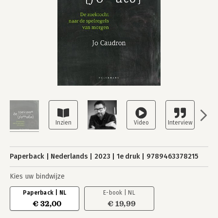
Paperback
Nederlands
2023
1e druk
9789463378215
Kies uw bindwijze
Paperback | NL
E-book | NL
€ 32,00
€ 19,99