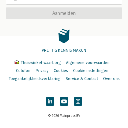
Innovatie 2: sourcing-innovatie 248
Circulariteit 248
Aanmelden
Alternatieve grondstoffen 249
Lokale productie 251
Innovatie 3: businessmodel-innovatie 251
Het huidige businessmodel is niet duurzaam 252
Nieuwe businessmodellen zijn nodig 253
De cyclus vertraagt 253
Niet alles is productgedreven 254
PRETTIG KENNIS MAKEN
Van hebben naar gebruiken 255
De platform-economie als businessmodel van morgen 256
Thuiswinkel waarborg
Algemene voorwaarden
Duurzaamheid in de kern 267
15. En nu? 271
Colofon
Privacy
Cookies
Cookie instellingen
Een nieuwe mix in ons mandje voor het Nieuwe Equilibrium 271
Toegankelijkheidsverklaring
Service & Contact
Over ons
Aan de slag! 273
Besluit 277
© 2026 Mainpress BV