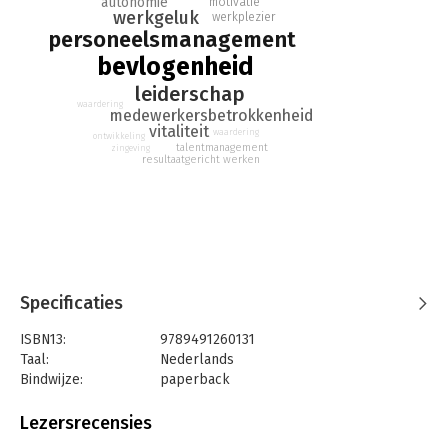
autonomie
motivatie
- Resultaatgericht leiderschap
werkgeluk
werkplezier
personeelsmanagement
bevlogenheid
leiderschap
waardering
medewerkersbetrokkenheid
vitaliteit
waardering
ontwikkeling
talentmanagement
zingeving
resultaatgericht werken
Specificaties
ISBN13:
9789491260131
Taal:
Nederlands
Bindwijze:
paperback
Aantal pagina's:
80
Uitgever:
Nieuwe Vizier, Het
Lezersrecensies
Druk:
1