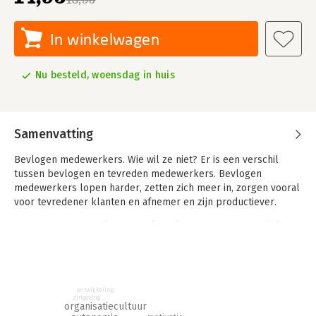
In winkelwagen
Nu besteld, woensdag in huis
Samenvatting
Bevlogen medewerkers. Wie wil ze niet? Er is een verschil
tussen bevlogen en tevreden medewerkers. Bevlogen
medewerkers lopen harder, zetten zich meer in, zorgen vooral
voor tevredener klanten en afnemer en zijn productiever.
In dit compacte boekje wordt kort, krachtig en begrijpelijk
ingegaan op de vraag hoe compacte medewerkers te krijgen
en te houden.
Leer snel en praktisch:
ontwikkeling
- Van tevreden naar bevlogen
zingeving
- Hogere resultaten met meer plezier
organisatiecultuur