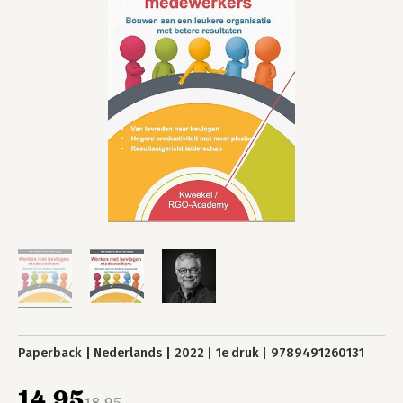
Paperback
Nederlands
2022
1e druk
9789491260131
14,95
18,95