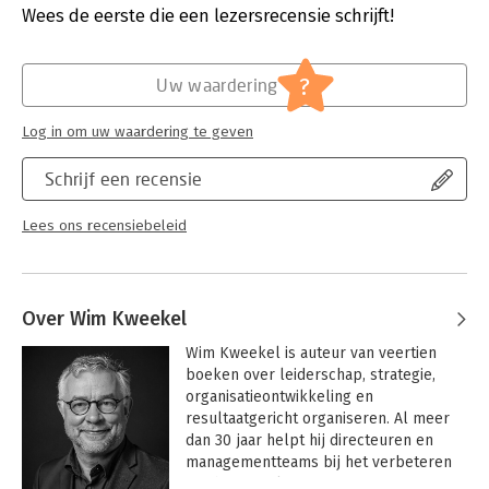
Verschijningsdatum:
13-6-2022
Wees de eerste die een lezersrecensie schrijft!
Hoofdrubriek:
Personeelsmanagement
Serie:
RGO Academy
?
Uw waardering
Log in om uw waardering te geven
Schrijf een recensie
Lees ons recensiebeleid
Over Wim Kweekel
Wim Kweekel is auteur van veertien 
boeken over leiderschap, strategie, 
organisatieontwikkeling en 
resultaatgericht organiseren. Al meer 
dan 30 jaar helpt hij directeuren en 
managementteams bij het verbeteren 
van hun resultaten – van 