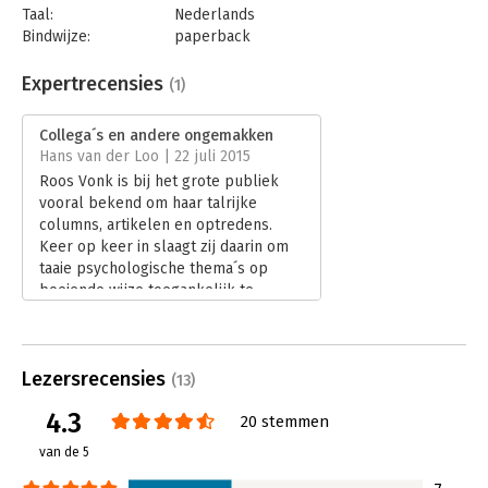
Taal:
Nederlands
Bindwijze:
paperback
Aantal pagina's:
215
Uitgever:
Maven Publishing
Expertrecensies
(1)
Druk:
1
Verschijningsdatum:
26-10-2017
Collega´s en andere ongemakken
Hans van der Loo | 22 juli 2015
Hoofdrubriek:
Psychologie
Roos Vonk is bij het grote publiek
vooral bekend om haar talrijke
columns, artikelen en optredens.
Keer op keer in slaagt zij daarin om
taaie psychologische thema´s op
boeiende wijze toegankelijk te
maken. Dat gebeurt ook in haar
laatste boek Collega´s en andere
ongemakken, waarin zij inzoomt op
Lezersrecensies
de psychologie van de werkvloer.
(13)
Lees verder
4.3
20 stemmen
van de 5