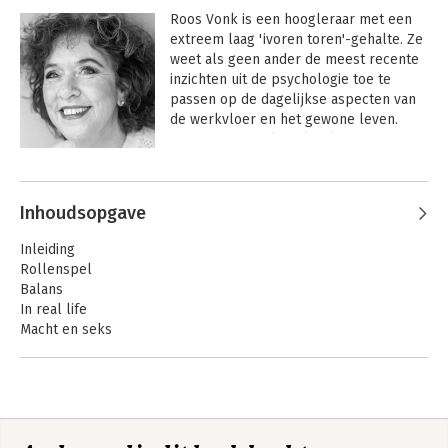
Roos Vonk is een hoogleraar met een 
extreem laag 'ivoren toren'-gehalte. Ze 
weet als geen ander de meest recente 
inzichten uit de psychologie toe te 
passen op de dagelijkse aspecten van 
de werkvloer en het gewone leven. 
Daarmee vertaalt ze kwalitatief 
hoogwaardige kennis naar praktische 
Andere boeken door Roos Vonk
tips en adviezen voor het dagelijks 
leven. Als hoogleraar aan de Radboud 
Inhoudsopgave
Universiteit Nijmegen doet ze 
onderzoek naar zelfkennis, sociale 
Inleiding
interactie, beïnvloeding en 
Rollenspel
gedragsverandering. Ze is daarnaast 
Balans
een veelgevraagd spreker voor o.a. 
In real life
managers en HR-mensen. Tevens geeft 
Macht en seks
ze geregeld masterclasses aan 
Deur in het gezicht
coaches, counselors en mediators die 
Een lastig parket
up-to-date kennis uit de psychologie 
Coaching
willen vergaren en toepassen in hun 
Hier en nu
werk. 

Slijmen
Mijn ego heeft altijd
Liefde, lust en