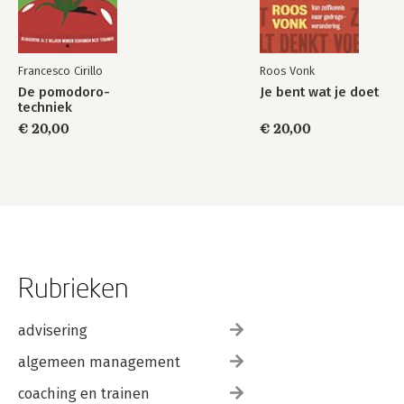
Doorzichtig
Exit
Groei of ego
Optimisme
Francesco Cirillo
Roos Vonk
Stereotypedreiging
De pomodoro-
Je bent wat je doet
Egotripje
techniek
Kuddedieren
€ 20,00
€ 20,00
Koorddansen
Houvast
Bully-baas
Emotionele boekhouding
Zelfmanagement
Noten en bronnen
Rubrieken
advisering
algemeen management
coaching en trainen