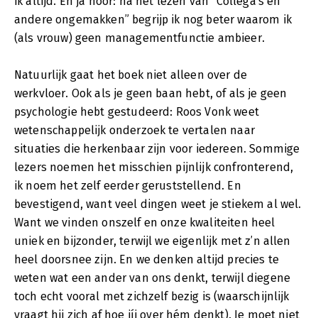
ik altijd. En ja hoor: na het lezen van “Collega’s en
andere ongemakken” begrijp ik nog beter waarom ik
(als vrouw) geen managementfunctie ambieer.
Natuurlijk gaat het boek niet alleen over de
werkvloer. Ook als je geen baan hebt, of als je geen
psychologie hebt gestudeerd: Roos Vonk weet
wetenschappelijk onderzoek te vertalen naar
situaties die herkenbaar zijn voor iedereen. Sommige
lezers noemen het misschien pijnlijk confronterend,
ik noem het zelf eerder geruststellend. En
bevestigend, want veel dingen weet je stiekem al wel.
Want we vinden onszelf en onze kwaliteiten heel
uniek en bijzonder, terwijl we eigenlijk met z’n allen
heel doorsnee zijn. En we denken altijd precies te
weten wat een ander van ons denkt, terwijl diegene
toch echt vooral met zichzelf bezig is (waarschijnlijk
vraagt hij zich af hoe jíj over hém denkt). Je moet niet