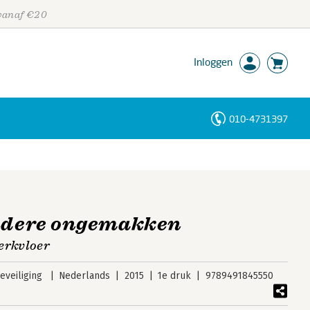
 vanaf €20
Inloggen
010-4731397
Personen
Trefwoorden
andere ongemakken
erkvloer
veiliging
Nederlands
2015
1e druk
9789491845550