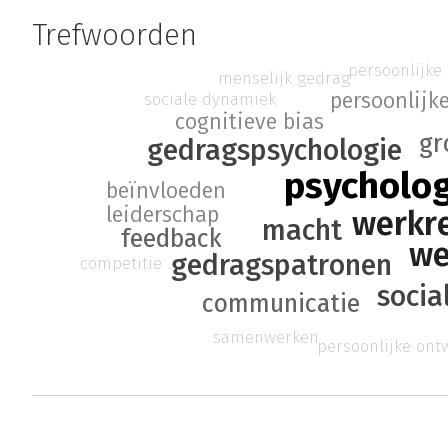
Trefwoorden
persoonlijke
menselijk gedrag
persoonlijke
sociale dynamiek
cognitieve bias
gr
gedragspsychologie
psycholog
beïnvloeden
leiderschap
werkre
macht
feedback
we
gedragspatronen
competitie
socia
communicatie
samenwerken
persoonlijke ont