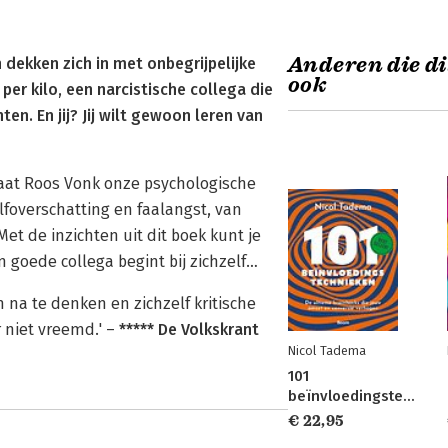
Anderen die di
 dekken zich in met onbegrijpelijke
ook
er kilo, een narcistische collega die
ten. En jij? Jij wilt gewoon leren van
laat Roos Vonk onze psychologische
lfoverschatting en faalangst, van
et de inzichten uit dit boek kunt je
n goede collega begint bij zichzelf…
 na te denken en zichzelf kritische
r niet vreemd.' –
***** De Volkskrant
Nicol Tadema
101
beïnvloedingstechnieken
€ 22,95