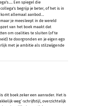
ga's.... Een spiegel die
llega's begrijp je beter, of het is in
et komt allemaal aanbod...
 maar je meesleept in de wereld
 opzet van het boek maakt dat
en om coalities te sluiten (of te
id) te doorgronden en je eigen ego
rlijk met je ambitie als stilzwijgende
 is dit boek zeker een aanrader. Het is
elijk-weg’-schrijfstijl, overzichtelijk