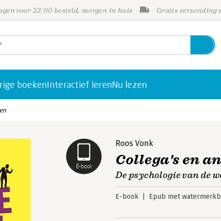
gen voor 23:00 besteld, morgen in huis
Gratis verzending
rige boeken
Interactief leren
Nu lezen
ken
Roos Vonk
Collega's en 
E-book
De psychologie van de w
E-book
Epub met watermerkbe