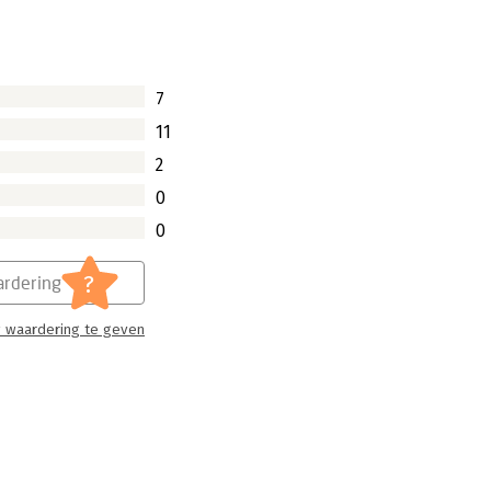
7
11
2
0
0
?
rdering
 waardering te geven