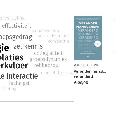
 ontwikkeling
 effectiviteit
samenwerken
sociale dynamiek
oepsgedrag
competitie
ie
zelfkennis
collegialiteit
laties
groepsdynamiek
rkvloer
zelfbedrog
Wouter ten Have
Verandermanagement
menselijk gedrag
le interactie
veranderd
faalangst
€ 29,95
wikkeling