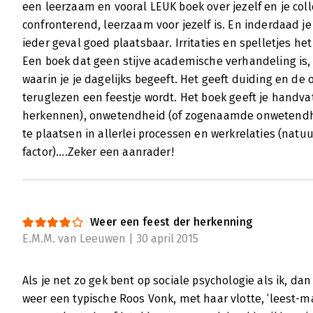
een leerzaam en vooral LEUK boek over jezelf en je colle
confronterend, leerzaam voor jezelf is. En inderdaad je co
ieder geval goed plaatsbaar. Irritaties en spelletjes h
Een boek dat geen stijve academische verhandeling is,
waarin je je dagelijks begeeft. Het geeft duiding en de
teruglezen een feestje wordt. Het boek geeft je handvatt
herkennen), onwetendheid (of zogenaamde onwetendhe
te plaatsen in allerlei processen en werkrelaties (natuu
factor)....Zeker een aanrader!
Weer een feest der herkenning
E.M.M. van Leeuwen | 30 april 2015
Als je net zo gek bent op sociale psychologie als ik, dan
weer een typische Roos Vonk, met haar vlotte, ‘leest-makk