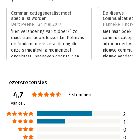
Druk:
1
Verschijningsdatum:
26-10-2017
Communicatiegeneralist moet
De Nieuwe
specialist worden
Communicatieprof
Hoofdrubriek:
Communicatie en media
Bert Peene | 24 mei 2017
Hanneke Tinor-Cent
‘Een verandering van tijdperk’, zo
Met haar boek De
duidt transitieprofessor Jan Rotmans
communicatieprof
de fundamentele verandering die
introduceert Vera
onze samenleving momenteel
nieuwe communicat
ondergaat, ingegeven door tal van
nieuwe aandachts
ontwikkelingen op uiteenlopende
werkwijzen.
gebieden. De impact van deze
Lees verder
verandering is groot, zowel voor
organisaties in het algemeen als voor
Lezersrecensies
het communicatievak in het bijzonder.
4.7
Daarom zal het communicatievak
3 stemmen
volgens VNG-communicatiedirecteur
van de 5
Vera de Witte een grote omslag
moeten maken. Specialiseren is een
2
must, net als experimenteren en lef.
1
De communicatieprofessional is dood,
0
lang leve de nieuwe
communicatieprofessional!
0