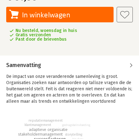
In winkelwagen
Nu besteld, woensdag in huis
Gratis verzonden
Past door de brievenbus
Samenvatting
De impact van onze veranderende samenleving is groot.
Organisaties zoeken naar antwoorden op talloze vragen die de
buitenwereld stelt. Feit is dat reageren niet meer voldoende is;
het gaat om ageren en acteren om te overleven. En dat kan
alleen maar als trends en ontwikkelingen voortdurend
gemonitord worden, de organisatie weet wie zij is en continu
met diverse partijen over tal van onderwerpen interacteert.
Communicatie als dé factor voor organisatiesucces.
reputatiemanagement
klantmanagement
gedragsbeïnvloeding
adaptieve organisatie
Dit boek introduceert een nieuwe communicatiefunctie. Met
stakeholdermanagement
storytelling
nieuwe aandachtsgebieden, met bekende aandachtsgebieden
succesfactoren
big data