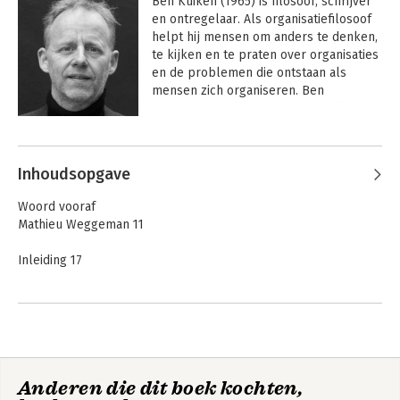
Ben Kuiken (1965) is filosoof, schrijver 
en ontregelaar. Als organisatiefilosoof 
helpt hij mensen om anders te denken, 
te kijken en te praten over organisaties 
en de problemen die ontstaan als 
mensen zich organiseren. Ben 
promoveerde in 2024 aan de Radboud 
Universiteit Nijmegen op het thema 
Andere boeken door Ben Kuiken
sensemaking en is de auteur van een 
groot aantal boeken over organiseren, 
Inhoudsopgave
spelen, en filosofie, zoals 
De laatste 
manager
, 
Fuck de regels
, 
De Zinmakers
, 
Woord vooraf
De Organisatiefilosoof
, 
Het Grote 
Mathieu Weggeman 11
Fröbelboek voor adviseurs
, 
Het 
Zinnigste boek dat je ooit zult lezen
 en 
Inleiding 17
recent 
Filosoferen met AI
.
Het begin 27
Hoofdstuk 1 Filosofie voor organisaties, of: het probleem van
de lekkende kraantjes 29
Filosoferen met AI
Het ZINnigste boek
Anderen die dit boek kochten,
Deel I:
dat je ooit zult