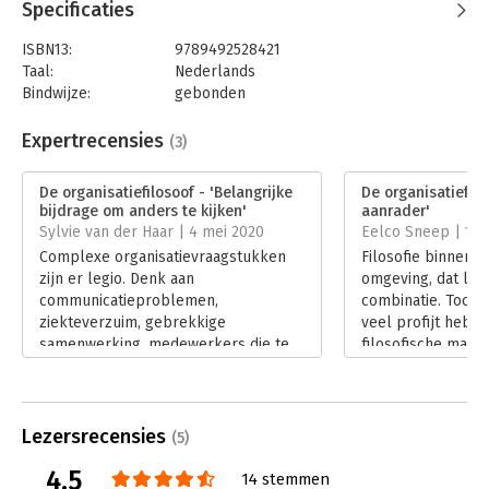
Specificaties
ISBN13:
9789492528421
Taal:
Nederlands
Bindwijze:
gebonden
Aantal pagina's:
180
Uitgever:
S2 Uitgevers
Expertrecensies
(3)
Druk:
1
Verschijningsdatum:
15-11-2019
De organisatiefilosoof - 'Belangrijke
De organisatiefilo
bijdrage om anders te kijken'
aanrader'
Hoofdrubriek:
Organisatiekunde
Sylvie van der Haar | 4 mei 2020
Eelco Sneep | 16 
Complexe organisatievraagstukken
Filosofie binnen e
zijn er legio. Denk aan
omgeving, dat lijk
communicatieproblemen,
combinatie. Toch 
ziekteverzuim, gebrekkige
veel profijt hebb
samenwerking, medewerkers die te
filosofische mani
weinig ondernemend zijn...voor veel
Kuiken laat zien d
managers zijn dit herkenbare
belangrijke rol ka
vraagstukken.
doorbreken van o
Lees verder
perspectief op c
Lezersrecensies
(5)
organisatievraags
4.5
praktisch en vlot
14 stemmen