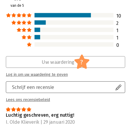
legt hij uit hoe.
van de 5
Lees verder
10
2
1
1
0
?
Uw waardering
Log in om uw waardering te geven
Schrijf een recensie
Lees ons recensiebeleid
Luchtig geschreven, erg nuttig!
I. Olde Klieverik | 29 januari 2020