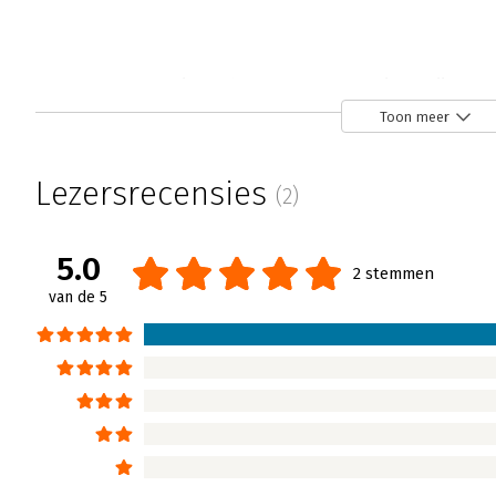
Draaideurklanten - ‘Heel dicht bij de pr
Eric van Arendonk | 18 september 2024
Toon meer
‘Draaideurklanten’ van Berith Spoelstra is e
om klantverlies te minimaliseren. Ik moet z
Lezersrecensies
(2)
concluderen dat de auteur daarmee de spijke
Lees verder
5.0
2 stemmen
van de 5