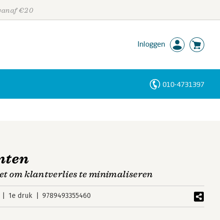
 vanaf €20
Inloggen
010-4731397
Personen
Trefwoorden
nten
zet om klantverlies te minimaliseren
1e druk
9789493355460