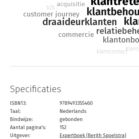
klantrete
acquisitie
b2b
klantbeho
customer journey
kla
draaideurklanten
relatiebeh
commercie
klantonb
klant
klantcontact
Specificaties
ISBN13:
9789493355460
Taal:
Nederlands
Bindwijze:
gebonden
Aantal pagina's:
152
Uitgever:
Expertboek (Berith Spoelstra)