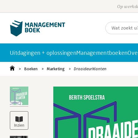
Op werkda
Uitdagingen + oplossingen
Managementboeken
Ove
Boeken
Marketing
Draaideurklanten