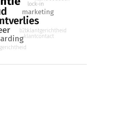
ntie
lock-in
ud
marketing
ntverlies
eer
klantgerichtheid
b2b
klantcontact
oarding
gerichtheid