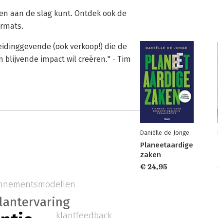
en aan de slag kunt. Ontdek ook de
ormats.
idinggevende (ook verkoop!) die de
blijvende impact wil creëren." - Tim
Daniëlle de Jonge
Planeetaardige
zaken
€ 24,95
nnementsmodellen
lantervaring
klantfeedback