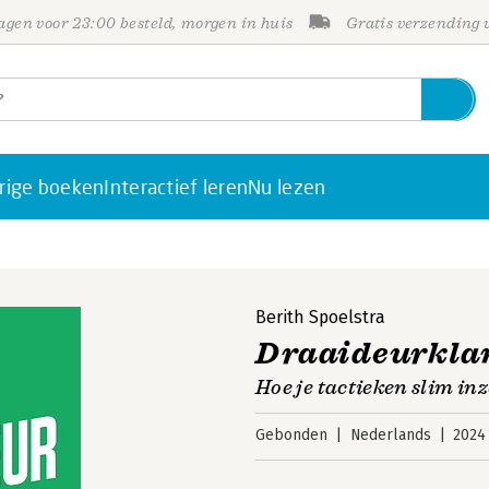
gen voor 23:00 besteld, morgen in huis
Gratis verzending
rige boeken
Interactief leren
Nu lezen
Berith Spoelstra
Draaideurkla
Hoe je tactieken slim in
Gebonden
Nederlands
2024