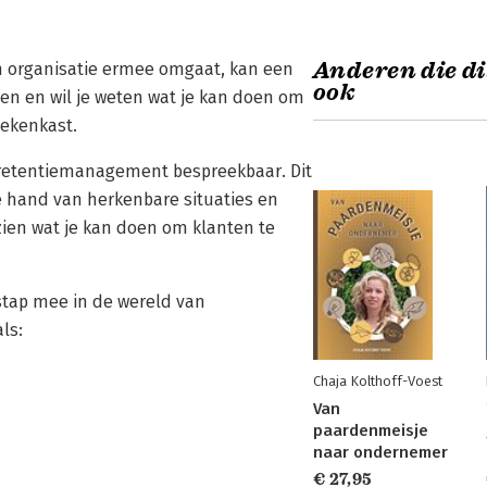
Anderen die di
een organisatie ermee omgaat, kan een
ook
ten en wil je weten wat je kan doen om
oekenkast.
n retentiemanagement bespreekbaar. Dit
de hand van herkenbare situaties en
zien wat je kan doen om klanten te
stap mee in de wereld van
ls:
Chaja Kolthoff-Voest
Van
paardenmeisje
naar ondernemer
€ 27,95