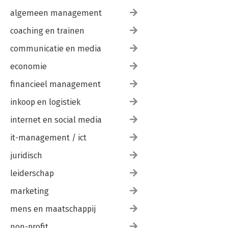
12.4 Van risicoanalyse naar risicomanagement 188
algemeen management
13 Evalueren en leren 191
coaching en trainen
13.1 Proces van risicomanagement 193
13.2 Inhoud van het risicomanagement 196
communicatie en media
Nawoord 199
economie
financieel management
Bijlagen 201
1 ISO 203
inkoop en logistiek
2 Risicomanagement bij programma’s 205
3 Competentiemonitor 215
internet en social media
4 Kansen 223
5 Quickscan risicomanagement 225
it-management / ict
juridisch
Bronnenlijst 241
Over de auteurs 243
leiderschap
marketing
mens en maatschappij
non-profit