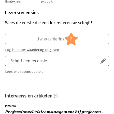
Bindwijze:
e-book
Beveiliging:
watermerk
Bestandsformaat:
epub
Lezersrecensies
Aantal pagina's:
127
Uitgever:
Boom
Wees de eerste die een lezersrecensie schrijft!
Druk:
1
Verschijningsdatum:
15-4-2021
?
Uw waardering
Hoofdrubriek:
Projectmanagement
Log in om uw waardering te geven
Schrijf een recensie
Lees ons recensiebeleid
Interviews en artikelen
(1)
preview
Professioneel risicomanagement bij projecten -