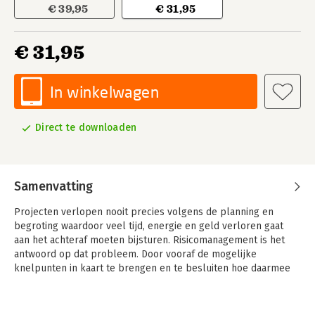
€ 39,95
€ 31,95
€ 31,95
In winkelwagen
Direct te downloaden
Samenvatting
Projecten verlopen nooit precies volgens de planning en
begroting waardoor veel tijd, energie en geld verloren gaat
aan het achteraf moeten bijsturen. Risicomanagement is het
antwoord op dat probleem. Door vooraf de mogelijke
knelpunten in kaart te brengen en te besluiten hoe daarmee
om te gaan, kun je verrassingen voorkomen. Professioneel
risicomanagement bij projecten is een onmisbaar boek voor
beslissers, projectmanagers en teamleden die alles willen