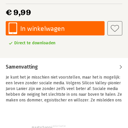
€ 9,99
In winkelwagen
Direct te downloaden
Samenvatting
Je kunt het je misschien niet voorstellen, maar het is mogelijk:
een leven zonder sociale media. Volgens Silicon Valley-pionier
Jaron Lanier zijn we zonder zelfs veel beter af. Sociale media
hebben de neiging het slechtste in ons naar boven te halen. Ze
maken ons dommer, egoïstischer en willozer. Ze misleiden ons
met illusies van populariteit en succes. Ze geven ons het idee
meer ‘verbonden’ zijn dan ooit, terwijl we in werkelijkheid van
andere mensen vervreemd raken.
polarisatie
maatschappij