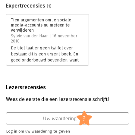
Bestandsformaat:
epub
Expertrecensies
(1)
Aantal pagina's:
134
Uitgever:
Business Contact
Tien argumenten om je sociale
Druk:
1
media-accounts nu meteen te
Verschijningsdatum:
17-7-2018
verwijderen
Sylvie van der Haar | 16 november
Hoofdrubriek:
Internet en social media
2018
De titel laat er geen twijfel over
bestaan: dit is een urgent boek. En
goed onderbouwd bovendien, want
tien argumenten, dat klinkt serieus.
Lees verder
Lezersrecensies
Wees de eerste die een lezersrecensie schrijft!
?
Uw waardering
Log in om uw waardering te geven