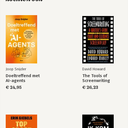
5 Van ‘Het is niet perfect’ naar ‘Het is goed, en nu weer door’
135
Help teamleden om hun perfectionisme te beheersen
Bekijk alle boeken
6 Van conflictvermijding naar gezonde discussie 160
Help teamleden om zich te uiten
7 Word een bondgenoot 181
Help gemarginaliseerde teamleden om zich gewaardeerd en
geaccepteerd te voelen
8 Van uitsluiting naar verbinding 200
Joop Snijder
David Howard
Help teamleden om sociale banden aan te gaan
Doeltreffend met
The Tools of
AI-agents
Screenwriting
9 Van twijfels naar zelfverzekerdheid 221
€ 24,95
€ 26,23
Dankbaarheid als middel om zelfverzekerder te worden
Conclusie - de puntkomma: ervoor en erna 237
Dankwoord 241
Noten 243
Over de auteurs 259