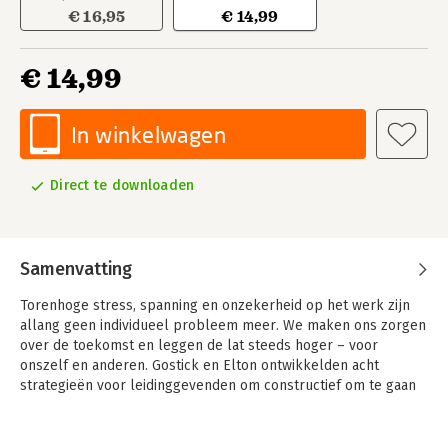
€ 16,95
€ 14,99
€ 14,99
In winkelwagen
Direct te downloaden
Samenvatting
Torenhoge stress, spanning en onzekerheid op het werk zijn
allang geen individueel probleem meer. We maken ons zorgen
over de toekomst en leggen de lat steeds hoger – voor
onszelf en anderen. Gostick en Elton ontwikkelden acht
strategieën voor leidinggevenden om constructief om te gaan
met spanning op de werkvloer, gebaseerd op de voornaamste
oorzaken ervan: onzekerheid, hoge werkdruk, onduidelijkheid
over bedrijfsstrategie en doorgroeimogelijkheden,