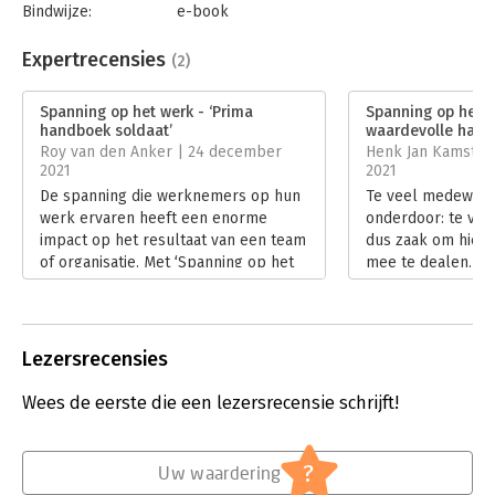
Bindwijze:
e-book
Beveiliging:
watermerk
Bestandsformaat:
epub
Expertrecensies
(2)
Aantal pagina's:
256
Uitgever:
Business Contact
Spanning op het werk - ‘Prima
Spanning op het w
Druk:
1
handboek soldaat’
waardevolle hand
Verschijningsdatum:
26-10-2021
Roy van den Anker | 24 december
Henk Jan Kamstee
2021
2021
Hoofdrubriek:
Algemeen management
De spanning die werknemers op hun
Te veel medewerk
werk ervaren heeft een enorme
onderdoor: te veel
impact op het resultaat van een team
dus zaak om hier 
of organisatie. Met ‘Spanning op het
mee te dealen. In
werk’ geven de auteurs handen en
werk doen Adrian 
voeten aan deze spanning. Wat is het
Elton bijzonder w
effect, wat zijn de 8 voornaamste
handreikingen.
oorzaken en wat kun je als
Lees verder
Lezersrecensies
leidinggevende doen om een
gezonde werkomgeving te creëren?
Wees de eerste die een lezersrecensie schrijft!
Lees verder
?
Uw waardering