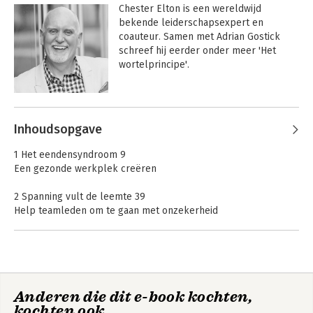
Chester Elton is een wereldwijd 
bekende leiderschapsexpert en 
coauteur. Samen met Adrian Gostick 
schreef hij eerder onder meer 'Het 
wortelprincipe'.
Andere boeken door Chester Elton
The Invisible
The Levity Effect
Inhoudsopgave
Employee
1 Het eendensyndroom 9
Een gezonde werkplek creëren
Bekijk alle boeken
2 Spanning vult de leemte 39
Help teamleden om te gaan met onzekerheid
3 Meer maken van minder 78
Help teamleden met overbelasting
4 Duidelijke wegen voorwaarts 106
The Invisible
Anderen die dit e-book kochten,
Help teamleden hun route uit te zetten
Employee
kochten ook