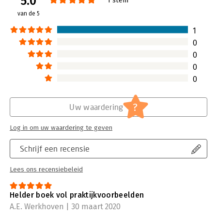
5.0
Druk:
1
van de 5
Verschijningsdatum:
25-2-2020
1
Hoofdrubriek:
Non-profit
0
0
0
0
?
Uw waardering
Log in om uw waardering te geven
Schrijf een recensie
Lees ons recensiebeleid
Helder boek vol praktijkvoorbeelden
A.E. Werkhoven | 30 maart 2020