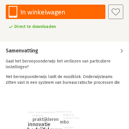
In winkelwagen
Direct te downloaden
Samenvatting
Gaat het beroepsonderwijs het verliezen van particuliere
instellingen?
Het beroepsonderwijs luidt de noodklok. Onderwijsteams
zitten vast in een systeem van bureaucratische processen die
steeds verder zijn opgetuigd. Tijd om terug naar de basis te
gaan. Terug naar waar het om gaat: actueel en aantrekkelijk
onderwijs. Opleidingen die aansluiten bij wat het bedrijfsleven
vraagt.
arbeidsmarkt
leven lang ontwikkelen
Docenten binnen het bekostigd onderwijs ervaren hoge
wetgeving
wetgeving
praktijkleren
arbeidsmarkt
werkdruk en beseffen dat ze in de waan van de dag leven. Het
mbo
innovatie
lukt niet om tijd en energie te richten op de dingen die er voor
kwaliteit