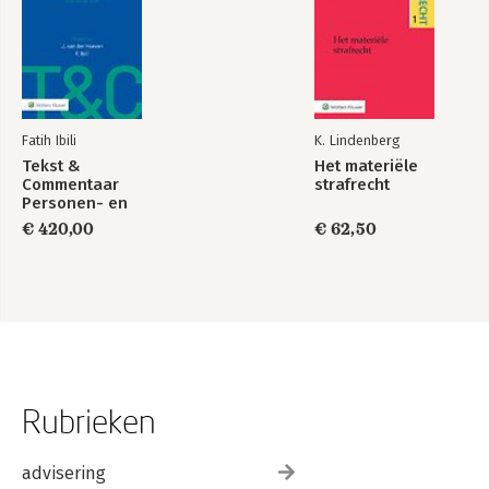
Fatih Ibili
K. Lindenberg
Tekst &
Het materiële
Commentaar
strafrecht
Personen- en
Familierecht
€ 420,00
€ 62,50
Rubrieken
advisering