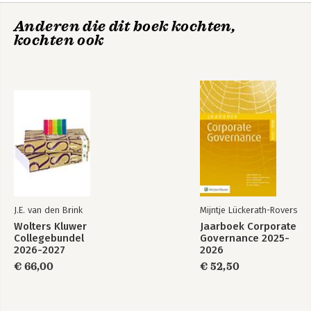
6 Social return in het licht van het Europees
aanbestedingsrecht
Anderen die dit boek kochten,
7 Gelijkheid, inclusie en diversiteit bij aanbestedingen
kochten ook
8 Conclusie en aanbevelingen
J.E. van den Brink
Mijntje Lückerath-Rovers
Wolters Kluwer
Jaarboek Corporate
Collegebundel
Governance 2025-
2026-2027
2026
€ 66,00
€ 52,50