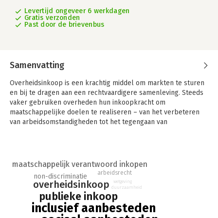
Levertijd ongeveer 6 werkdagen
Gratis verzonden
Past door de brievenbus
Samenvatting
Overheidsinkoop is een krachtig middel om markten te sturen
en bij te dragen aan een rechtvaardigere samenleving. Steeds
vaker gebruiken overheden hun inkoopkracht om
maatschappelijke doelen te realiseren – van het verbeteren
van arbeidsomstandigheden tot het tegengaan van
discriminatie. Deze praktijk, bekend als sociaal aanbesteden,
groeit snel en sluit aan bij de duurzame ontwikkelingsdoelen
van de Verenigde Naties, zoals fatsoenlijk werk en het
verminderen van ongelijkheid.
maatschappelijk verantwoord inkopen
arbeidsrecht
non-discriminatie
Naar een inclusief aanbestedingsbeleid binnen de sociale
overheidsinkoop
wetgeving
markteconomie
onderzoekt hoe sociaal en inclusief
duurzaamheid
publieke inkoop
aanbesteden in de praktijk werkt en welke juridische kaders er
inclusief aanbesteden
grenzen aan stellen. Aan de hand van de gemeente Amsterdam
als casestudy laat de auteur zien wat er mogelijk is binnen het