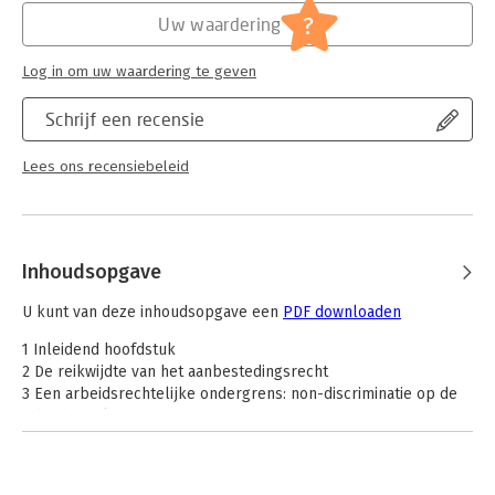
Jongbloed:
Aanbesteding [Europese aanbesteding]
?
Uw waardering
Log in om uw waardering te geven
Schrijf een recensie
Lees ons recensiebeleid
Inhoudsopgave
U kunt van deze inhoudsopgave een
PDF downloaden
1 Inleidend hoofdstuk
2 De reikwijdte van het aanbestedingsrecht
3 Een arbeidsrechtelijke ondergrens: non-discriminatie op de
arbeidsmarkt
4 Uitsluiting bij schending van het non-discriminatiebeginsel
5 De ondergrens van het arbeidsrecht voorbij: naar sociaal en
inclusief aanbesteden