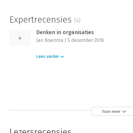
Expertrecensies
(4)
Denken in organisaties
Jan Boerstra | 5 december 2018
Lees verder
Denken in organisaties - 'Een uitsteke
Peter de Roode | 2 juli 2018
Toon meer
We zijn toe aan een nieuwe Verlichting. He
gebracht maar brengt ons niet meer verder
Lezersrecensies