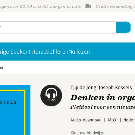
gen voor 23:00 besteld, morgen in huis
Gratis verzending
rige boeken
Interactief leren
Nu lezen
es
Tjip de Jong
,
Joseph Kessels
Denken in org
Audio
Pleidooi voor een nieuw
Audio-download
Mp3
Neder
Kies uw bindwijze