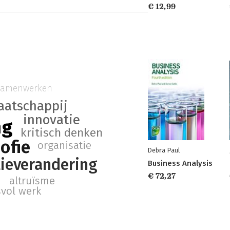
€ 12,99
samenwerken
aatschappij
innovatie
ng
kritisch denken
sofie
organisatie
Debra Paul
tieverandering
Business Analysis
€ 72,27
altruïsme
svol werk