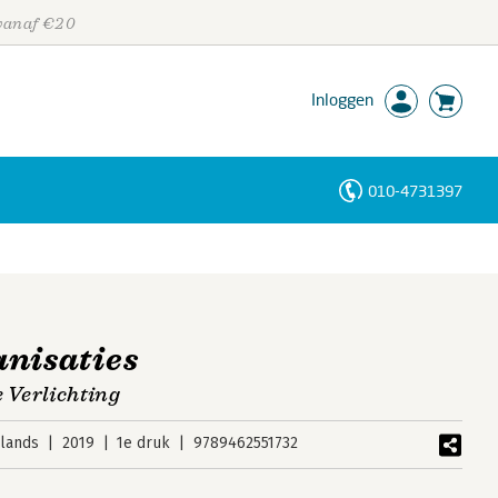
 vanaf €20
Inloggen
010-4731397
Personen
Trefwoorden
anisaties
e Verlichting
lands
2019
1e druk
9789462551732