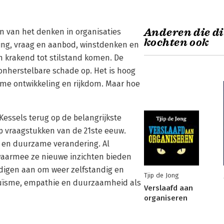
Anderen die d
n van het denken in organisaties
kochten ook
ing, vraag en aanbod, winstdenken en
n krakend tot stilstand komen. De
onherstelbare schade op. Het is hoog
me ontwikkeling en rijkdom. Maar hoe
 Kessels terug op de belangrijkste
 op vraagstukken van de 21ste eeuw.
g en duurzame verandering. Al
 waarmee ze nieuwe inzichten bieden
edigen aan om weer zelfstandig en
Tjip de Jong
ruïsme, empathie en duurzaamheid als
Verslaafd aan
organiseren