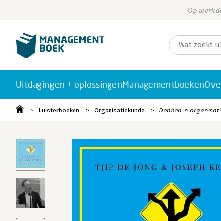
Op werkda
Uitdagingen + oplossingen
Managementboeken
Ove
Luisterboeken
Organisatiekunde
Denken in organisati