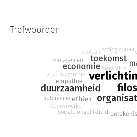
Trefwoorden
groei
ecologie
ecologie
toekomst
management
m
economie
hiërarchie
verlichti
groei
hiërarchie
empathie
filo
duurzaamheid
organisa
autonomie
ethiek
samenwerken
sociale ongelijkheid
betekeni