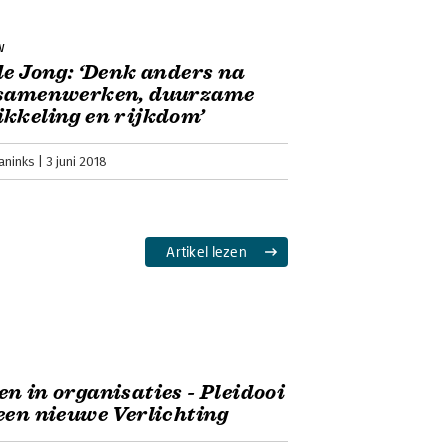
crises op tal van gebieden en niet in de
en het boek als een traktaat.
w
de Jong: ‘Denk anders na
 samenwerken, duurzame
kkeling en rijkdom’
aninks
3 juni 2018
Artikel lezen
n in organisaties - Pleidooi
een nieuwe Verlichting