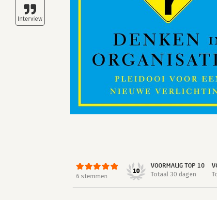
VOORMALIG TOP 10
V
10
Totaal 30 dagen
T
6 stemmen