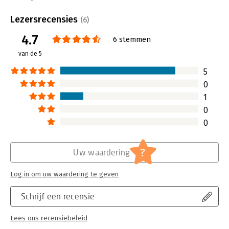
Beveiliging:
none
Bestandsformaat:
mp3
Lezersrecensies
(6)
Aantal pagina's:
188
4.7
Uitgever:
Bookora
6 stemmen
Druk:
2
van de 5
Verschijningsdatum:
5-3-2021
5
Hoofdrubriek:
Psychologie
0
1
0
0
?
Uw waardering
Log in om uw waardering te geven
Schrijf een recensie
Lees ons recensiebeleid