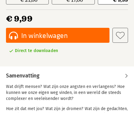
€ 21,00
€ 17,00
€ 9,99
€ 9,99
In winkelwagen
Direct te downloaden
Samenvatting
Wat drijft mensen? Wat zijn onze angsten en verlangens? Hoe
kunnen we onze eigen weg vinden, in een wereld die steeds
complexer en veeleisender wordt?
Hoe zit dat met jou? Wat zijn je dromen? Wat zijn de gedachten,
gevoelens en omstandigheden waar je mee worstelt? Hoe ga je
met jezelf om in tijden van persoonlijke crisis? Wat mis je in
relatie tot anderen?