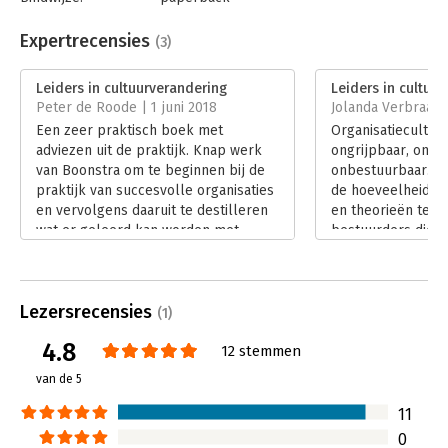
Aantal pagina's:
292
samenspel tussen deze spelers is een van de succesfactoren
Uitgever:
Koninklijke van Gorcum
voor strategische en culturele vernieuwing.
Expertrecensies
(3)
Druk:
3
Verschijningsdatum:
4-3-2017
Leiders in cultuurverandering
Leiders in cultuu
Peter de Roode | 1 juni 2018
Jolanda Verbraak 
Hoofdrubriek:
Leiderschap
,
Verandermanagement
Een zeer praktisch boek met
Organisatiecultuur
Serie:
Stichting Management Studies
adviezen uit de praktijk. Knap werk
ongrijpbaar, onm
van Boonstra om te beginnen bij de
onbestuurbaar. En 
praktijk van succesvolle organisaties
de hoeveelheid 
en vervolgens daaruit te destilleren
en theorieën te zi
wat er geleerd kan worden met
bestuurders die o
betrekking tot cultuurverandering.
juist het liefste w
Dat er op dit onderwerp nog steeds
het kiezen van he
nieuwe inzichten naar boven gehaald
cultuur veranderi
Lezersrecensies
worden, maakt dit boek meer dan de
verwacht wederom
(1)
moeite waard.
model voor succes
4.8
12 stemmen
Lees verder
lezen. Maar dat bl
Lees verder
van de 5
11
0