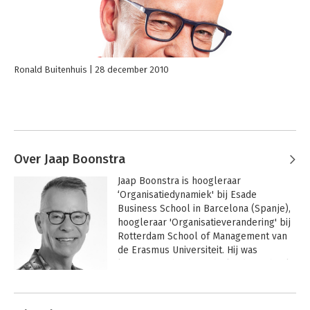
Ronald Buitenhuis
28 december 2010
Over Jaap Boonstra
Jaap Boonstra is hoogleraar 
‘Organisatiedynamiek' bij Esade 
Business School in Barcelona (Spanje), 
hoogleraar 'Organisatieverandering' bij 
Rotterdam School of Management van 
de Erasmus Universiteit. Hij was 
kerndocent bij de Nederlandse School 
voor Openbaar Bestuur (NSOB). Eerder 
Andere boeken door Jaap Boonstra
was hij hoogleraar aan de Universiteit 
van Amsterdam en Rector van Sioo, 