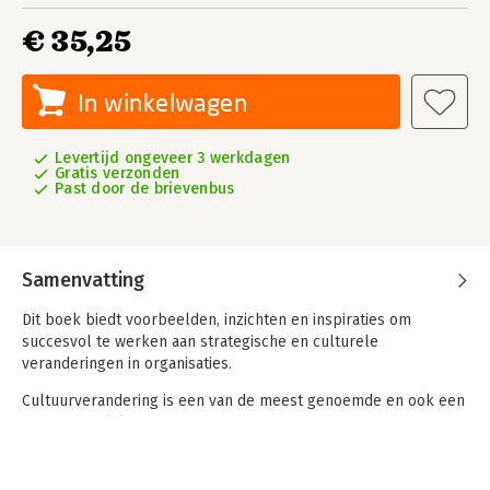
€ 35,25
In winkelwagen
Levertijd ongeveer 3 werkdagen
Gratis verzonden
Past door de brievenbus
Samenvatting
Dit boek biedt voorbeelden, inzichten en inspiraties om
succesvol te werken aan strategische en culturele
veranderingen in organisaties.
Cultuurverandering is een van de meest genoemde en ook een
van de moeilijkste wegen om strategische en organisatorische
veranderingen in organisaties te bewerkstelligen. Een oorzaak
voor de moeizame verandering ligt deels in de weerbarstigheid
van de heersende waarden en normen in organisaties.