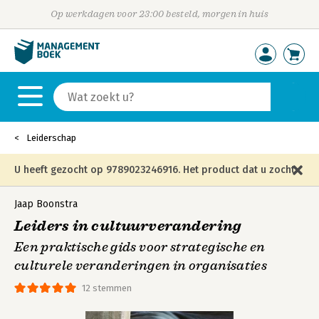
Op werkdagen voor 23:00 besteld, morgen in huis
Leiderschap
U heeft gezocht op 9789023246916. Het product dat u zocht
is niet meer in die editie leverbaar en is vervangen door de
Jaap Boonstra
Leiders in cultuurverandering
onderstaande editie.
Een praktische gids voor strategische en
culturele veranderingen in organisaties
12 stemmen