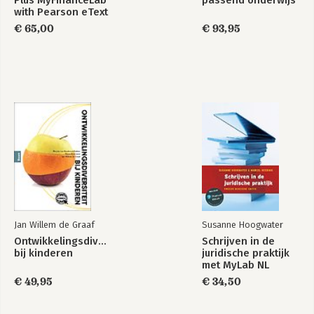
Plus MyFinanceLab
passend onderwijs
with Pearson eText
€ 65,00
€ 93,95
Jan Willem de Graaf
Susanne Hoogwater
Ontwikkelingsdiversiteit
Schrijven in de
bij kinderen
juridische praktijk
met MyLab NL
toegangscode
€ 49,95
€ 34,50