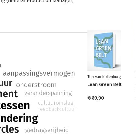
borg (General Production Manager,
n
aanpassingsvermogen
Ton van Kollenburg
uur
onderstroom
Lean Green Belt
ment
veranderspanning
€ 39,90
cessen
cultuuromslag
feedbackcultuur
andering
rcles
gedragsvrijheid