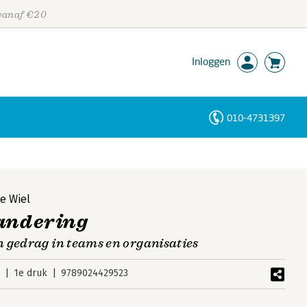
 vanaf €20
Inloggen
010-4731397
Personen
Trefwoorden
e Wiel
randering
 gedrag in teams en organisaties
9
1e druk
9789024429523