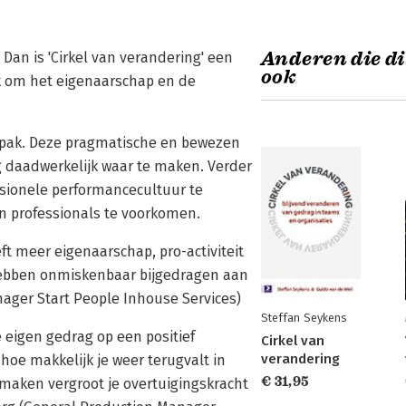
Anderen die di
Dan is 'Cirkel van verandering' een
ook
k om het eigenaarschap en de
npak. Deze pragmatische en bewezen
 daadwerkelijk waar te maken. Verder
ssionele performancecultuur te
n professionals te voorkomen.
t meer eigenaarschap, pro-activiteit
 hebben onmiskenbaar bijgedragen aan
nager Start People Inhouse Services)
Steffan Seykens
e eigen gedrag op een positief
Cirkel van
verandering
oe makkelijk je weer terugvalt in
€ 31,95
maken vergroot je overtuigingskracht