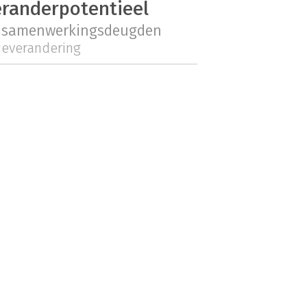
eranderpotentieel
samenwerkingsdeugden
ieverandering