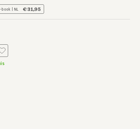
€ 31,95
E-book | NL
is