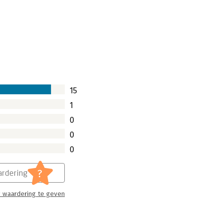
15
1
0
0
0
?
rdering
 waardering te geven