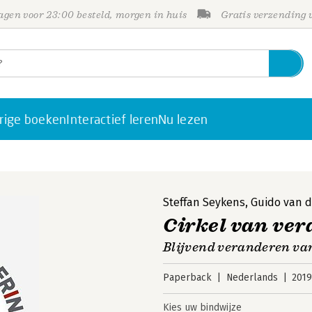
gen voor 23:00 besteld, morgen in huis
Gratis verzending
rige boeken
Interactief leren
Nu lezen
Steffan Seykens
,
Guido van d
Cirkel van ve
Blijvend veranderen van
Paperback
Nederlands
201
Kies uw bindwijze