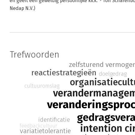
en geeft een geweldig persoonlijke kick.' - Ton Scharen
Nedap N.V.)
Trefwoorden
zelfsturend vermoge
reactiestrategieën
doelgedrag
organisatiecult
cultuuromslag
verandermanage
veranderingspro
gedragsver
identificatie
intention ci
feedbackcultuur
variatietolerantie