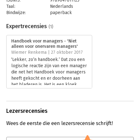
ISBN13:
9789047011125
Taal:
Nederlands
Bindwijze:
paperback
Aantal pagina's:
352
Uitgever:
Business Contact
Expertrecensies
(1)
Druk:
1
Verschijningsdatum:
12-10-2017
Handboek voor managers - 'Niet
alleen voor onervaren managers'
Hoofdrubriek:
Leiderschap
Wiemer Renkema | 27 oktober 2017
‘Lekker, zo’n handboek.’ Dat zou een
logische reactie zijn van een manager
die net het Handboek voor managers
heeft gekocht en er doorheen aan
het bladeren is. Het is een kloek
boek, zonder franje, van dik
driehonderd pagina’s samengesteld
door Harvard Business Review.
Lees verder
Lezersrecensies
Wees de eerste die een lezersrecensie schrijft!