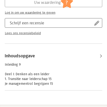
?
Uw waardering
Log in om uw waardering te geven
Schrijf een recensie
Lees ons recensiebeleid
Inhoudsopgave
Inleiding 9
Deel I: Denken als een leider
1. Transitie naar leiderschap 15
Je managementrol begrijpen 15
Het verschil tussen management en leiderschap 18
Het demystificeren van leiderschap 19
Omgaan met de emotionele uitdagingen van deze
overgangsfase 21