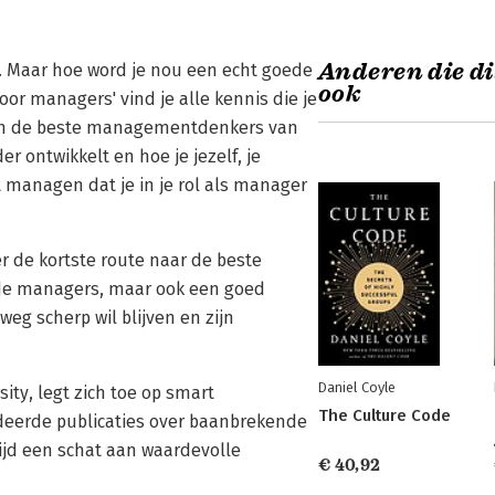
Anderen die di
n. Maar hoe word je nou een echt goede
ook
r managers' vind je alle kennis die je
 Van de beste managementdenkers van
r ontwikkelt en hoe je jezelf, je
 managen dat je in je rol als manager
r de kortste route naar de beste
nde managers, maar ook een goed
g scherp wil blijven en zijn
Daniel Coyle
ty, legt zich toe op smart
The Culture Code
deerde publicaties over baanbrekende
jd een schat aan waardevolle
€ 40,92