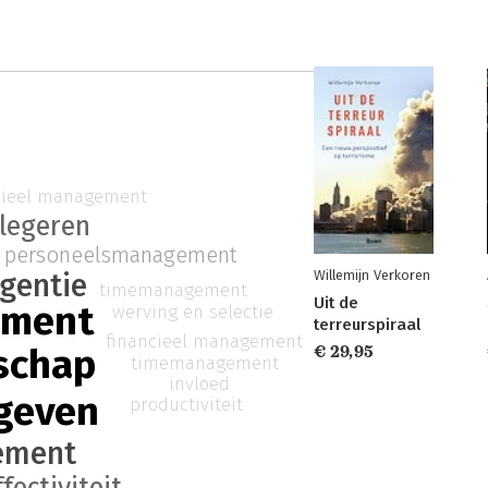
cieel management
legeren
personeelsmanagement
igentie
Willemijn Verkoren
timemanagement
Uit de
ment
werving en selectie
terreurspiraal
financieel management
schap
€ 29,95
timemanagement
invloed
ggeven
productiviteit
ement
fectiviteit