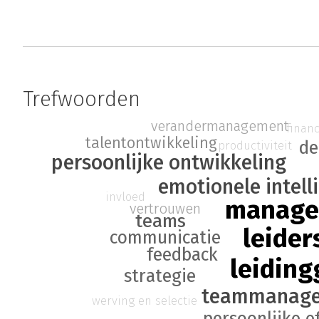
Trefwoorden
verandermanagement
finan
talentontwikkeling
de
productiviteit
persoonlijke ontwikkeling
emotionele intell
invloed
manage
vertrouwen
teams
leider
communicatie
feedback
leidin
strategie
teammanag
werving en selectie
persoonlijke ef