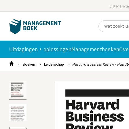
Op werkda
Uitdagingen + oplossingen
Managementboeken
Ove
Boeken
Leiderschap
Harvard Business Review - Hand