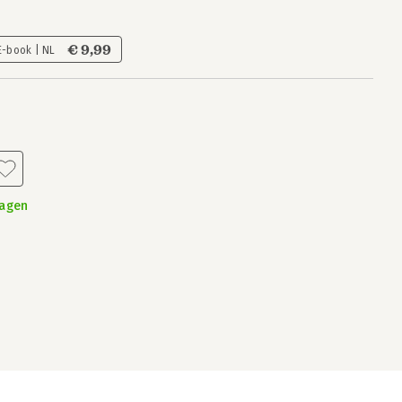
€ 9,99
E-book | NL
dagen