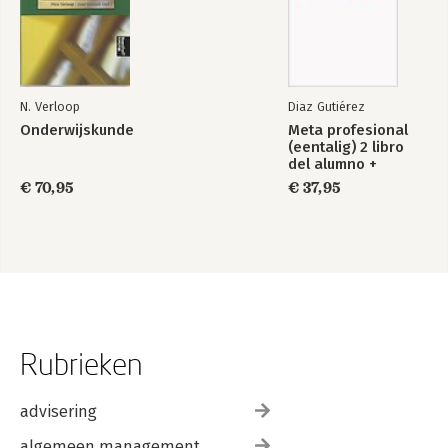
N. Verloop
Diaz Gutiérez
Onderwijskunde
Meta profesional
(eentalig) 2 libro
del alumno +
Intertaal
€ 70,95
€ 37,95
augmented
Rubrieken
advisering
algemeen management