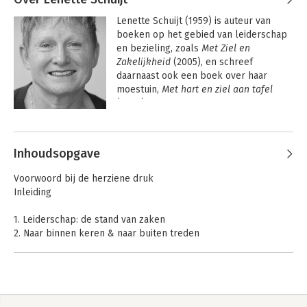
Lenette Schuijt (1959) is auteur van 
boeken op het gebied van leiderschap 
en bezieling, zoals 
Met Ziel en 
Zakelijkheid
 (2005), en schreef 
daarnaast ook een boek over haar 
moestuin, 
Met hart en ziel aan tafel
(2009) en 
De Bourgogne. Meer dan wijn 
& het goede leven
 (2019). Ze werkt als 
Andere boeken door Lenette Schuijt
adviseur/coach voor maatschappelijke 
organisaties en is docent in diverse 
Inhoudsopgave
(Master)opleidingen.

Voorwoord bij de herziene druk
Inleiding
1. Leiderschap: de stand van zaken
2. Naar binnen keren & naar buiten treden
3. Zijn & doen
4. De weg & het doel
5. Loslaten & verantwoordelijkheid nemen
6. Individualiteit & gemeenschappen
Wat bezielt ons?
Transklasse