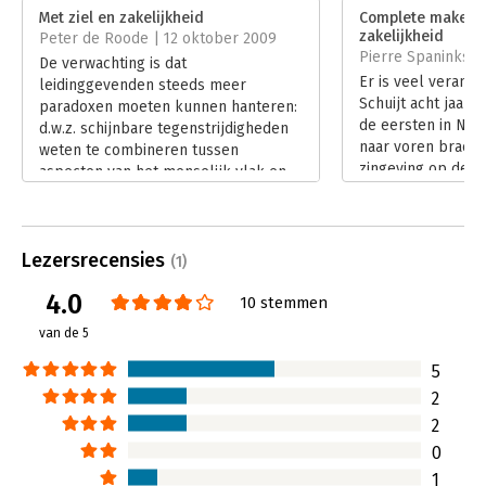
Verschijningsdatum:
23-5-2009
Met ziel en zakelijkheid
Complete make-ove
zakelijkheid
Peter de Roode | 12 oktober 2009
Hoofdrubriek:
Leiderschap
Pierre Spaninks | 
De verwachting is dat
Er is veel verande
leidinggevenden steeds meer
Schuijt acht jaar 
paradoxen moeten kunnen hanteren:
de eersten in Ned
d.w.z. schijnbare tegenstrijdigheden
naar voren bracht 
weten te combineren tussen
zingeving op de w
aspecten van het menselijk vlak en
kredietcrisis maa
de zakelijke inhoud. Lenette Schuijt
duidelijk dat alle
bespreekt vijf veel voorkomende
resultaat en rend
paradoxen op een zeer verdiepende
Steeds meer organ
Lezersrecensies
manier. De zakelijke kant is inmiddels
(1)
af hoe ze een gez
voldoende vertegenwoordigd in
4.0
kunnen bereiken. 
10 stemmen
organisaties, maar hoe nu de ziel er
van Met ziel en za
in aan te brengen? Ze beantwoordt
van de 5
inspirerende voor
de vraag: 'Wat vraagt het van leiders
Lees verder
om ziel en zakelijkheid met elkaar te
5
verbinden?'
2
Lees verder
2
0
1