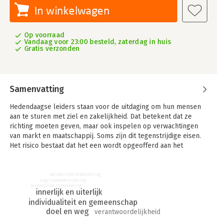
In winkelwagen
Op voorraad
Vandaag voor 23:00 besteld, zaterdag in huis
Gratis verzonden
Samenvatting
Hedendaagse leiders staan voor de uitdaging om hun mensen
aan te sturen met ziel en zakelijkheid. Dat betekent dat ze
richting moeten geven, maar ook inspelen op verwachtingen
van markt en maatschappij. Soms zijn dit tegenstrijdige eisen.
Het risico bestaat dat het een wordt opgeofferd aan het
andere. Of dat leiders proberen om alles tegelijk te zijn.
Leidinggeven met ziel en zakelijkheid houdt in dat u als leider
persoonlijke ontwikkeling
paradoxale eisen, zaken die met elkaar op gespannen voet
organisatieverandering
persoonlijke ontwikkeling
staan, leert hanteren. Hoe behoudt u een efficiënte sturing
innerlijk en uiterlijk
terwijl u ruimte maakt voor de mens in het proces. Hoe zorgt u
individualiteit en gemeenschap
dat bedrijfsdoelen worden gehaald en dat tegelijkertijd
doel en weg
verantwoordelijkheid