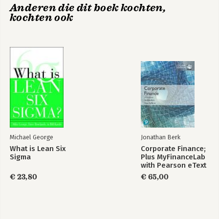
Anderen die dit boek kochten,
Tot slot
kochten ook
Noten
Literatuur
Personenregister
Zakenregister
Michael George
Jonathan Berk
Transklasse
What is Lean Six
Corporate Finance;
Sigma
Plus MyFinanceLab
with Pearson eText
€ 23,80
€ 65,00
Bekijk alle boeken