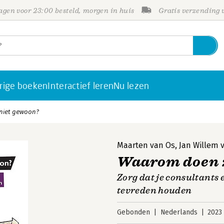
gen voor 23:00 besteld, morgen in huis
Gratis verzending
rige boeken
Interactief leren
Nu lezen
niet gewoon?
Maarten van Os
,
Jan Willem 
Waarom doen z
Zorg dat je consultants
tevreden houden
Gebonden
Nederlands
2023