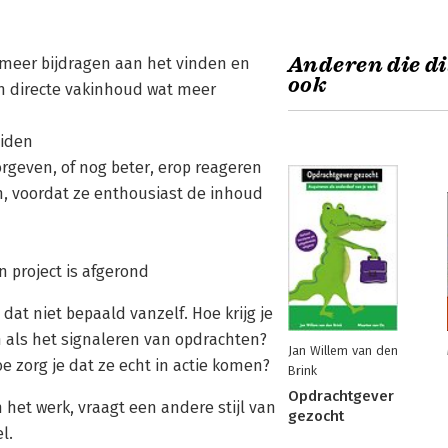
Anderen die di
n meer bijdragen aan het vinden en
ook
n directe vakinhoud wat meer
eiden
rgeven, of nog beter, erop reageren
n, voordat ze enthousiast de inhoud
n project is afgerond
 dat niet bepaald vanzelf. Hoe krijg je
als het signaleren van opdrachten?
Jan Willem van den
e zorg je dat ze echt in actie komen?
Brink
Opdrachtgever
et werk, vraagt een andere stijl van
gezocht
l.