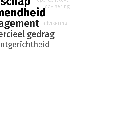
schap
advisering
mendheid
agement
advisering
rcieel gedrag
antgerichtheid