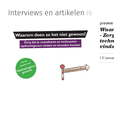
Interviews en artikelen
(1)
preview
Waaro
- Zor
tech
vind
17 janua