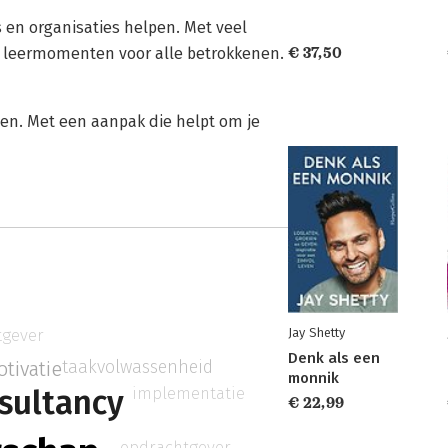
en organisaties helpen. Met veel
e leermomenten voor alle betrokkenen.
€ 37,50
len. Met een aanpak die helpt om je
tgever
Jay Shetty
Denk als een
taakvolwassenheid
tivatie
monnik
sultancy
implementatie
€ 22,99
opdrachtgever