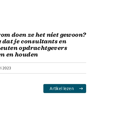
m doen ze het niet gewoon?
g dat je consultants en
neuten opdrachtgevers
en en houden
ri 2023
Artikel lezen