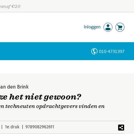
 vanaf €20
Inloggen
010-4731397
Personen
Trefwoorden
van den Brink
e het niet gewoon?
 en techneuten opdrachtgevers vinden en
1e druk
9789082962611