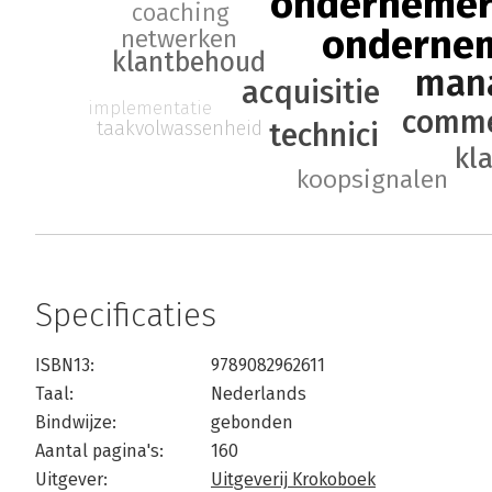
ondernemer
coaching
onderne
netwerken
klantbehoud
man
acquisitie
implementatie
comme
taakvolwassenheid
technici
kl
koopsignalen
Specificaties
ISBN13:
9789082962611
Taal:
Nederlands
Bindwijze:
gebonden
Aantal pagina's:
160
Uitgever:
Uitgeverij Krokoboek