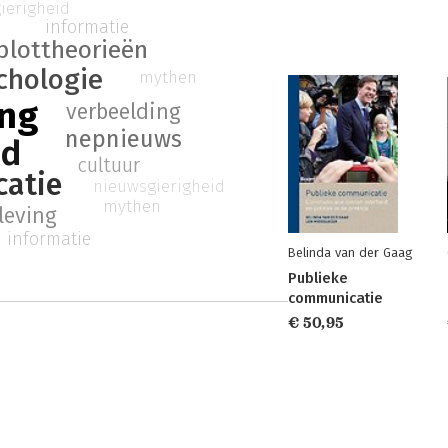
ierigheid
informatie
lottheorieën
chologie
mythen
ing
verbeelding
nepnieuws
id
cultuur
atie
nieuwsgierigheid
mythen
leving
informatie
Belinda van der Gaag
Publieke
communicatie
€ 50,95