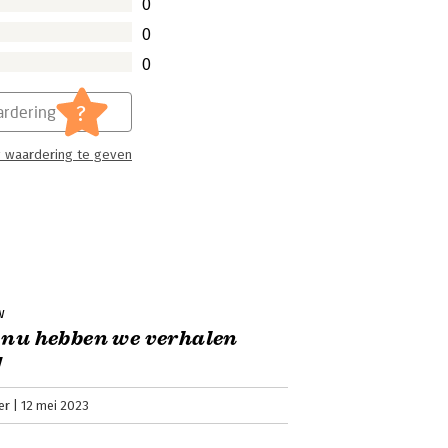
0
0
0
?
rdering
 waardering te geven
w
 nu hebben we verhalen
g
er
12 mei 2023