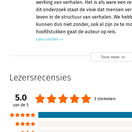
werking van verhalen. Het is als ware een re
dit onderzoek staat de visie dat mensen ve
leven in de structuur van verhalen. We hebb
kunnen dus niet zonder, ook al zijn ze te moo
hoofdstukken gaat de auteur op reis.
Lees verder
Toon meer
Too good to be true - ‘Storytelling is G
Henk Jan Kamsteeg | 4 april 2023
Lezersrecensies
Storytelling is zoveel meer dan ‘gewoon’ co
nieuwste boek ‘Too good to be true’ zien w
Lees verder
5.0
3 stemmen
van de 5