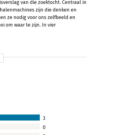
isverslag van die zoektocht. Centraal in
rhalenmachines zijn die denken en
en ze nodig voor ons zelfbeeld en
i om waar te zijn. In vier
roter. Dieper. Mooier.’
mmuniceren. Theo Hendriks laat in zijn
aarom we niet zonder verhalen kunnen.
3
0