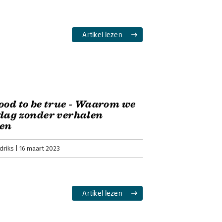
Artikel lezen
ood to be true - Waarom we
dag zonder verhalen
en
driks
16 maart 2023
Artikel lezen