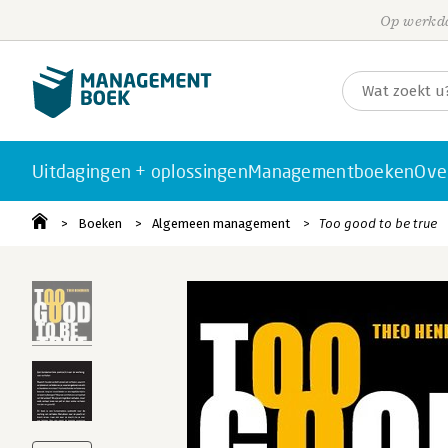
Op werkda
Uitdagingen + oplossingen
Managementboeken
Ove
Boeken
Algemeen management
Too good to be true