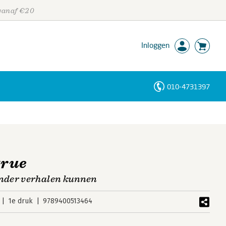
 vanaf €20
Inloggen
010-4731397
Personen
Trefwoorden
true
nder verhalen kunnen
1e druk
9789400513464