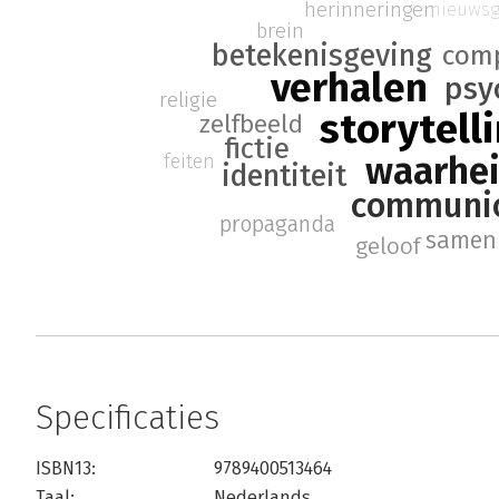
herinneringen
nieuwsg
brein
betekenisgeving
comp
verhalen
psy
religie
storytell
zelfbeeld
fictie
waarhe
feiten
identiteit
communic
propaganda
samen
geloof
Specificaties
ISBN13:
9789400513464
Taal:
Nederlands