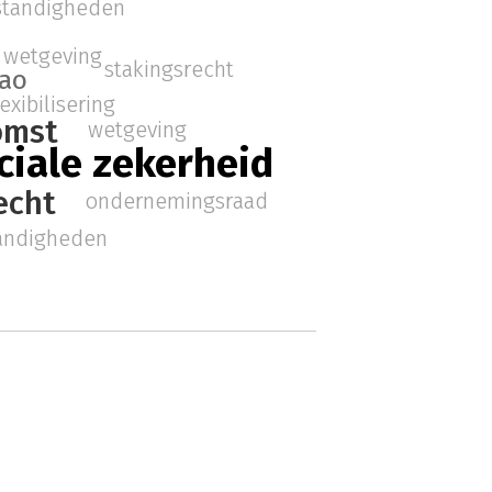
standigheden
wetgeving
stakingsrecht
ao
lexibilisering
omst
wetgeving
ciale zekerheid
echt
ondernemingsraad
andigheden