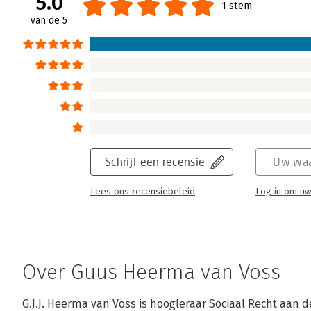
5.0
1 stem
van de 5
Schrijf een recensie
Uw waa
Lees ons recensiebeleid
Log in om uw
Over Guus Heerma van Voss
G.J.J. Heerma van Voss is hoogleraar Sociaal Recht aan de