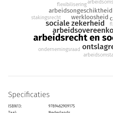
arbeidsom
flexibilisering
arbeidsongeschiktheid
werkloosheid
stakingsrecht
c
sociale zekerheid
f
arbeidsovereenk
arbeidsrecht en so
ontslagr
ondernemingsraad
arbeidsomst
Specificaties
ISBN13:
9789462909175
Taal:
Nederlands