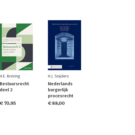
H.E. Bröring
H.J. Snijders
Bestuursrecht
Nederlands
deel 2
burgerlijk
procesrecht
€ 70,95
€ 88,00