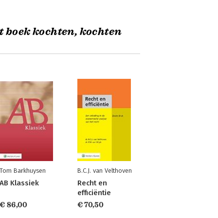
t boek kochten, kochten
Tom Barkhuysen
B.C.J. van Velthoven
AB Klassiek
Recht en
efficiëntie
€ 86,00
€ 70,50