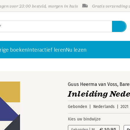
gen voor 23:00 besteld, morgen in huis
Gratis verzending
rige boeken
Interactief leren
Nu lezen
Guus Heerma van Voss
,
Bare
Inleiding Nede
Gebonden
Nederlands
2021
Kies uw bindwijze
€ 10,95
Gebonden | NL
G