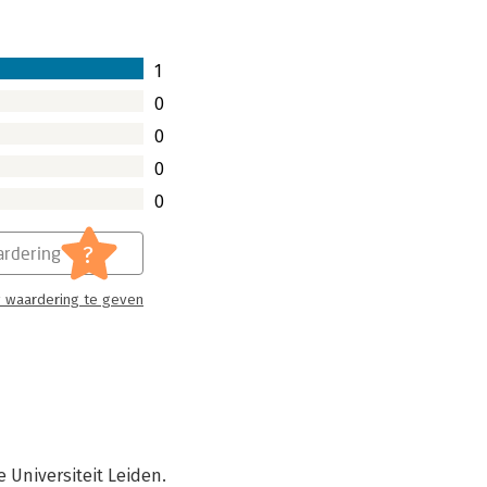
1
0
0
0
0
?
rdering
 waardering te geven
 Universiteit Leiden.