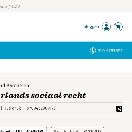
 vanaf €20
Inloggen
010-4731397
Personen
Trefwoorden
nd Barentsen
rlands sociaal recht
13e druk
9789462909175
€ 69,95
€ 76,50
ebonden | NL
Paperback | NL