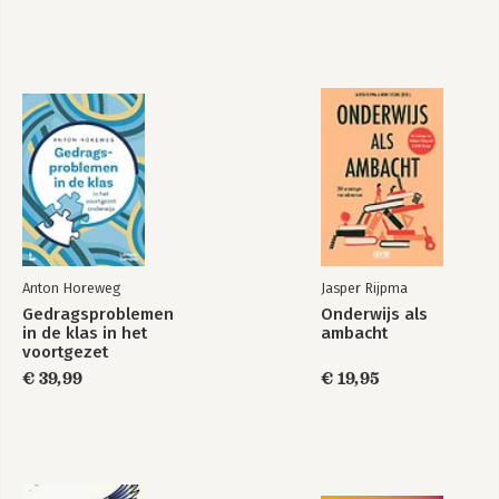
Over de auteur 114
Bekijk alle boeken
Anton Horeweg
Jasper Rijpma
Gedragsproblemen
Onderwijs als
in de klas in het
ambacht
voortgezet
onderwijs
€ 39,99
€ 19,95