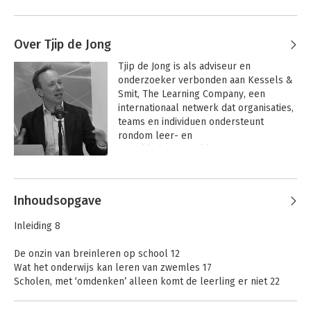
Over Tjip de Jong
Tjip de Jong is als adviseur en 
onderzoeker verbonden aan Kessels & 
Smit, The Learning Company, een 
internationaal netwerk dat organisaties, 
teams en individuen ondersteunt 
rondom leer- en 
ontwikkelvraagstukken. In 2010 
verdedigde hij een proefschrift dat 
Andere boeken door Tjip de Jong
dieper inging op de relatie tussen 
sociale netwerken, leerprocessen en 
Inhoudsopgave
innovatie. Daarnaast is hij gastdocent bij 
onder andere de Foundation for 
Inleiding 8
Corporate Education, de Universiteit 
Twente en de Hanzehogeschool.

De onzin van breinleren op school 12
Wat het onderwijs kan leren van zwemles 17
In zijn advieswerk maakt hij gebruik van 
Scholen, met ‘omdenken’ alleen komt de leerling er niet 22
het perspectief van de speelse 
Onderwijs vernieuwing: kolossen van projecten 26
organisatie. Niet teveel plannen en 
Laat onderwijs managers zelf digitale vaardigheden leren 30