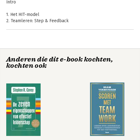
Intro
1. Het HIT-model
Bekijk alle boeken
2. Teamleren: Step & Feedback
3. Safe Teaming
4. Visioning
5. Organizing
6. Individuele impact
7. Vertrouwen
High Impact
High Impact
Anderen die dit e-book kochten,
Teaming
Teaming
kochten ook
Dankwoord
Bijlage: Dimensies voor Organizing
Noten
Bekijk alle boeken