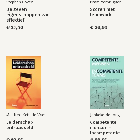
Stephen Covey
Bram Verbruggen
De zeven
Scoren met
eigenschappen van
teamwork
effectief
leiderschap
€ 27,50
€ 26,95
Manfred Kets de Vries
Jobbeke de Jong
Leiderschap
Competente
ontraadseld
mensen -
Incompetente
teams