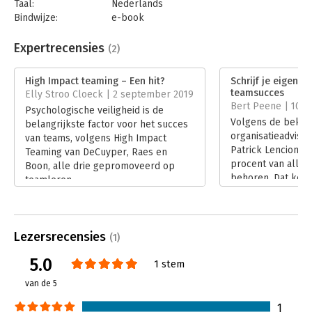
Taal:
Nederlands
Bindwijze:
e-book
Beveiliging:
watermerk
Bestandsformaat:
epub
Expertrecensies
(2)
Aantal pagina's:
155
Uitgever:
Business Contact
High Impact teaming – Een hit?
Schrijf je eigen f
Druk:
1
teamsucces
Elly Stroo Cloeck | 2 september 2019
Verschijningsdatum:
14-4-2019
Bert Peene | 10 ju
Psychologische veiligheid is de
Volgens de beken
belangrijkste factor voor het succes
Hoofdrubriek:
Leiderschap
organisatieadvise
van teams, volgens High Impact
Patrick Lencioni f
Teaming van DeCuyper, Raes en
procent van alle 
Boon, alle drie gepromoveerd op
behoren. Dat kom
teamleren.
vooral doordat he
Lees verder
moed en vertrouw
Lees verder
Lezersrecensies
(1)
5.0
1 stem
van de 5
1