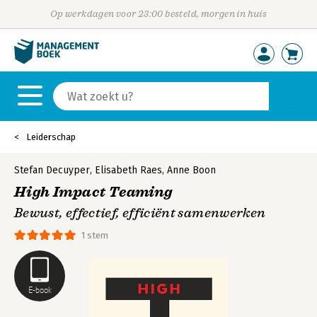
Op werkdagen voor 23:00 besteld, morgen in huis
Leiderschap
Stefan Decuyper
,
Elisabeth Raes
,
Anne Boon
High Impact Teaming
Bewust, effectief, efficiënt samenwerken
1 stem
E-book