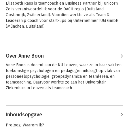
Elisabeth Raes is teamcoach en Business Partner bij Unicorn. 
Ze is verantwoordelijk voor de DACH regio (Duitsland, 
Oostenrijk, Zwitserland). Voordien werkte ze als Team & 
Leadership Coach voor start-ups bij UnternehmerTUM GmbH 
(München, Duitsland).
Andere boeken door Elisabeth Raes
High Impact
High Impact
Over Anne Boon
Teaming
Teaming
Anne Boon is docent aan de KU Leuven, waar ze in haar vakken 
toekomstige psychologen en pedagogen uitdaagt op vlak van 
personeelspsychologie, groepsdynamica en teamleren, en 
teamcoaching. Daarvoor werkte ze aan het Universitair 
Bekijk alle boeken
Ziekenhuis in Leuven als teamcoach.
Andere boeken door Anne Boon
Inhoudsopgave
High Impact
High Impact
Teaming
Teaming
Proloog: Waarom ik?