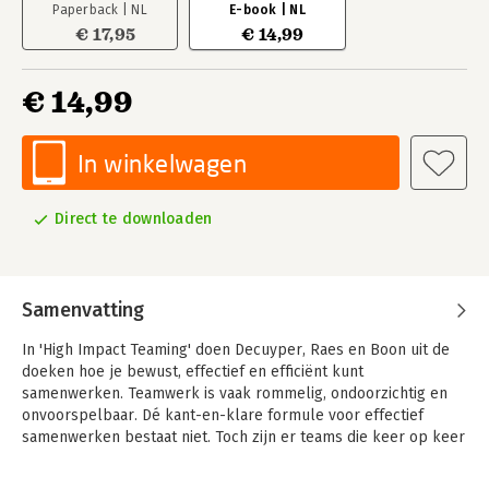
Paperback | NL
E-book | NL
€ 17,95
€ 14,99
€ 14,99
In winkelwagen
Direct te downloaden
Samenvatting
In 'High Impact Teaming' doen Decuyper, Raes en Boon uit de
doeken hoe je bewust, effectief en efficiënt kunt
samenwerken. Teamwerk is vaak rommelig, ondoorzichtig en
onvoorspelbaar. Dé kant-en-klare formule voor effectief
samenwerken bestaat niet. Toch zijn er teams die keer op keer
succesvol zijn in wat ze doen en duurzame resultaten boeken:
High Impact Teams. Ze slagen erin hun eigen formule voor