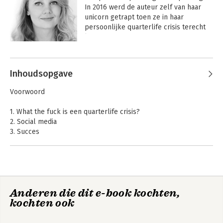
In 2016 werd de auteur zelf van haar 
unicorn getrapt toen ze in haar 
persoonlijke quarterlife crisis terecht 
kwam.

Andere boeken door Femke Kamps
Met Fuck the quarterlife crisis hoopt ze 
andere twintigers die worstelen met 
Inhoudsopgave
hun identiteit en het alledaagse leven 
te inspireren. Maar dan leuk. Want als 
Voorwoord
ze één ding van haar quarterlife crisis 
heeft geleerd, dan is het wel om het 
1. What the fuck is een quarterlife crisis?
leven met een korreltje zout te nemen. 
2. Social media
En wat roze sprinkles.
3. Succes
4. Relaties
5. Geluk
6. Iedereen doet maar wat
7. Dingen die vrouwen tegen hun twintigjarige zelf hadden
willen zeggen
Fuck the quarterlife
Anderen die dit e-book kochten,
crisis
kochten ook
Dankwoord
Bronnen