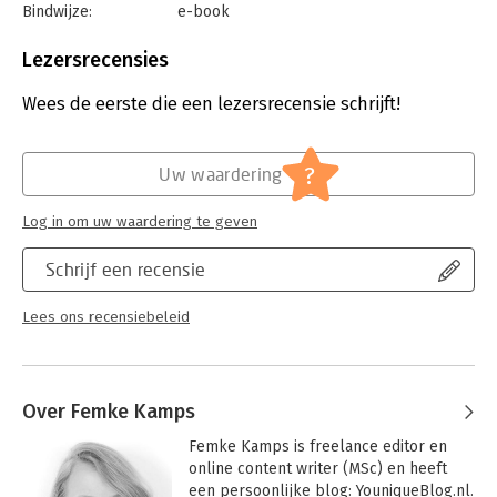
- The Subtle Art of Not Giving a F*Ck - Mark Manson
Bindwijze:
e-book
Beveiliging:
watermerk
Bestandsformaat:
epub
Lezersrecensies
Aantal pagina's:
159
Uitgever:
Uitgeverij Thema
Wees de eerste die een lezersrecensie schrijft!
Druk:
1
Verschijningsdatum:
19-1-2018
?
Uw waardering
Hoofdrubriek:
Persoonlijke effectiviteit
Log in om uw waardering te geven
Schrijf een recensie
Lees ons recensiebeleid
Over Femke Kamps
Femke Kamps is freelance editor en 
online content writer (MSc) en heeft 
een persoonlijke blog: YouniqueBlog.nl. 