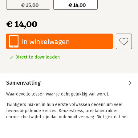
€ 15,00
€ 14,00
€ 14,00
In winkelwagen
Direct te downloaden
Samenvatting
Waardevolle lessen waar je écht gelukkig van wordt.
Twintigers maken in hun eerste volwassen decennium veel
levensbepalende keuzes. Keuzestress, prestatiedruk en
chronische twijfel zijn dan ook nooit ver weg. Niet gek dat het
aantal twintigers met een burn-out bijna net zo hard stijgt als
het aantal filters dat wordt gebruikt om elkaar online de loef
af te steken. 'Druk zijn is succesvol' en 'middelmatigheid is