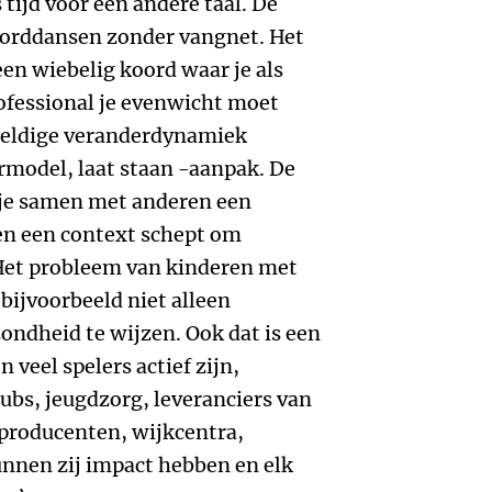
 tijd voor een andere taal. De
koorddansen zonder vangnet. Het
 een wiebelig koord waar je als
ofessional je evenwicht moet
eweldige veranderdynamiek
ermodel, laat staan -aanpak. De
 je samen met anderen een
en een context schept om
 Het probleem van kinderen met
bijvoorbeeld niet alleen
ondheid te wijzen. Ook dat is een
veel spelers actief zijn,
lubs, jeugdzorg, leveranciers van
producenten, wijkcentra,
nnen zij impact hebben en elk