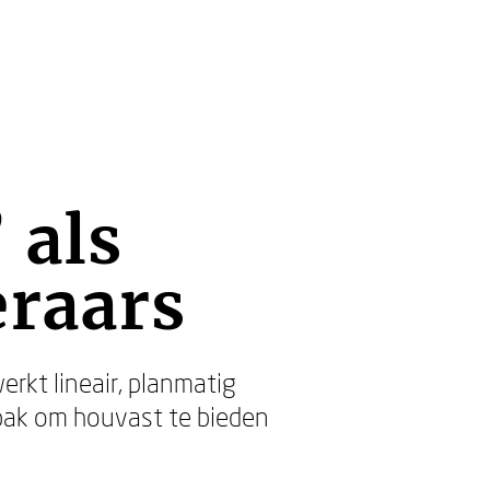
 als
eraars
erkt lineair, planmatig
npak om houvast te bieden