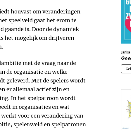
iedt houvast om veranderingen
 het speelveld gaat het erom te
ld gaande is. Door de dynamiek
is het mogelijk om drijfveren
n.
Janka 
Goed
lambitie met de vraag naar de
Ge
an de organisatie en welke
t geleverd. Met de spelers wordt
n er allemaal actief zijn en
ing. In het spelpatroon wordt
elt in organisaties en wat
werkt voor een verandering van
bitie, spelersveld en spelpatronen