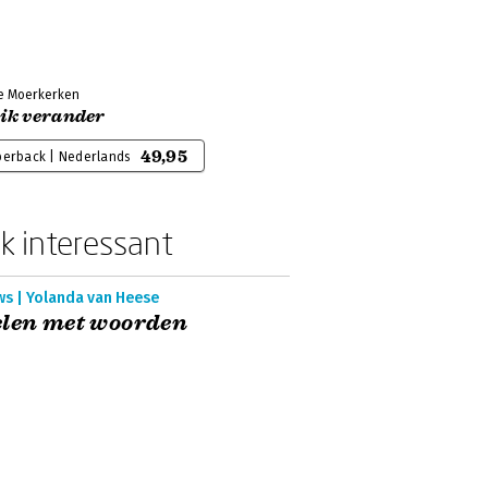
ne Moerkerken
 ik verander
49,95
perback | Nederlands
k interessant
ws | Yolanda van Heese
elen met woorden