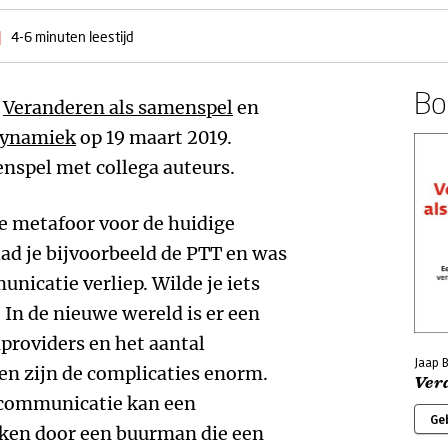
|
4-6 minuten leestijd
Boe
k
Veranderen als samenspel
en
dynamiek
op 19 maart 2019.
menspel met collega auteurs.
e metafoor voor de huidige
ad je bijvoorbeeld de PTT en was
nicatie verliep. Wilde je iets
. In de nieuwe wereld is er een
providers en het aantal
Jaap 
en zijn de complicaties enorm.
Ver
lecommunicatie kan een
Ge
raken door een buurman die een