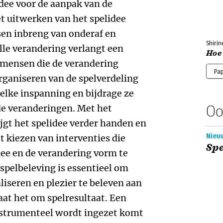
dee voor de aanpak van de
t uitwerken van het spelidee
sen inbreng van onderaf en
Shiri
lle verandering verlangt een
Hoe
 mensen die de verandering
Pa
rganiseren van de spelverdeling
welke inspanning en bijdrage ze
Oo
e veranderingen. Met het
jgt het spelidee verder handen en
Nieu
t kiezen van interventies die
Sp
dee en de verandering vorm te
spelbeleving is essentieel om
liseren en plezier te beleven aan
aat het om spelresultaat. Een
instrumenteel wordt ingezet komt