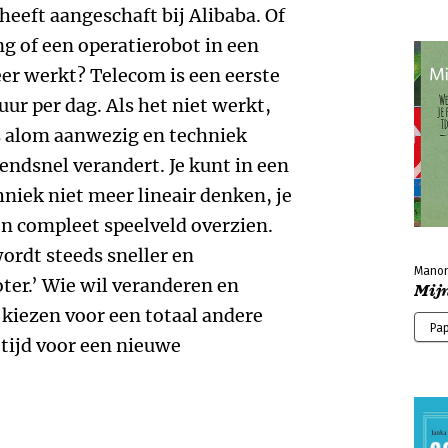
eeft aangeschaft bij Alibaba. Of
ng of een operatierobot in een
r werkt? Telecom is een eerste
ur per dag. Als het niet werkt,
s alom aanwezig en techniek
endsnel verandert. Je kunt in een
iek niet meer lineair denken, je
een compleet speelveld overzien.
wordt steeds sneller en
Manon 
ter.’ Wie wil veranderen en
Mij
iezen voor een totaal andere
Pa
 tijd voor een nieuwe