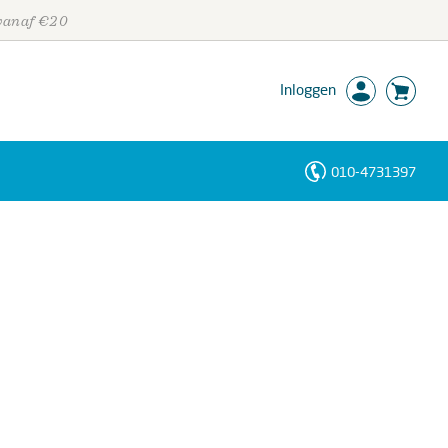
 vanaf €20
Inloggen
010-4731397
Personen
Trefwoorden