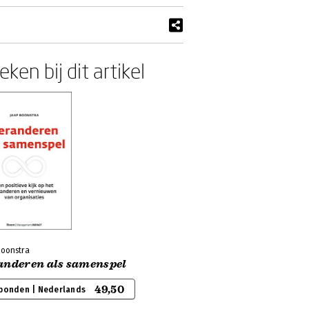
ken bij dit artikel
Boonstra
anderen als samenspel
49,50
bonden | Nederlands