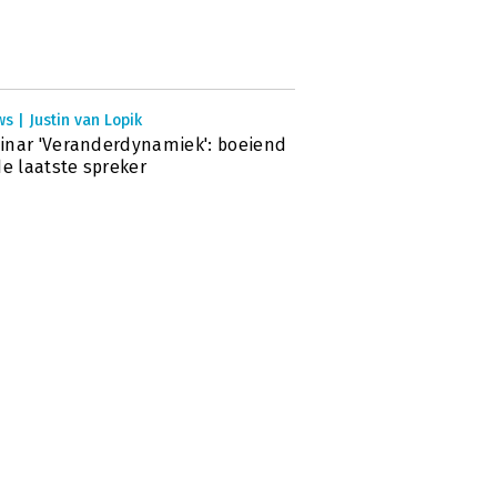
s | Justin van Lopik
nar 'Veranderdynamiek': boeiend
de laatste spreker