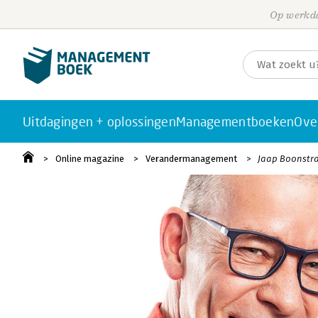
Op werkda
Uitdagingen + oplossingen
Managementboeken
Ove
Online magazine
Verandermanagement
Jaap Boonstra: