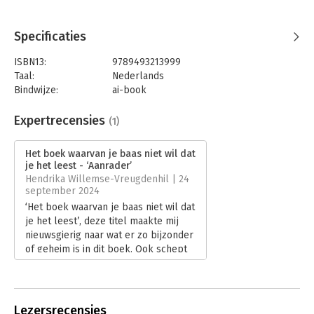
Specificaties
ISBN13:
9789493213999
Taal:
Nederlands
Bindwijze:
ai-book
Beveiliging:
none
Uitgever:
Maven Publishing
Expertrecensies
(1)
Verschijningsdatum:
24-1-2025
Het boek waarvan je baas niet wil dat
Hoofdrubriek:
Werk en loopbaan
je het leest - ‘Aanrader’
Hendrika Willemse-Vreugdenhil | 24
september 2024
‘Het boek waarvan je baas niet wil dat
je het leest’, deze titel maakte mij
nieuwsgierig naar wat er zo bijzonder
of geheim is in dit boek. Ook schept
de titel nogal wat verwachting. Na het
lezen durf ik wel te stellen dat
Roland Grootenboer mijn
verwachtingen in ieder geval meer
Lezersrecensies