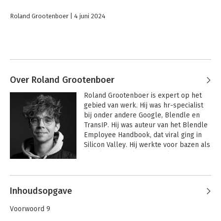
Roland Grootenboer
4 juni 2024
Over Roland Grootenboer
Roland Grootenboer is expert op het 
gebied van werk. Hij was hr-specialist 
bij onder andere Google, Blendle en 
TransIP. Hij was auteur van het Blendle 
Employee Handbook, dat viral ging in 
Silicon Valley. Hij werkte voor bazen als 
Ali Niknam en Alexander Klöpping en 
schuift met zijn boek aan jouw kant van 
Andere boeken door Roland
de tafel aan. 
Grootenboer
Inhoudsopgave
Voorwoord 9