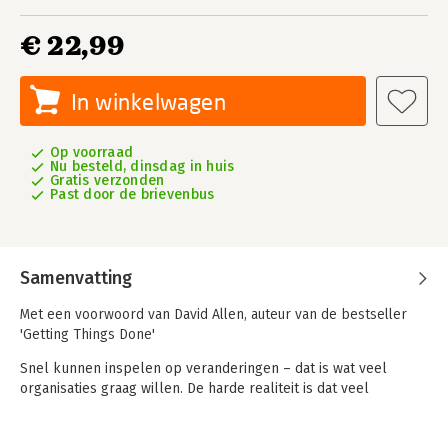
€ 22,99
In winkelwagen
Op voorraad
Nu besteld, dinsdag in huis
Gratis verzonden
Past door de brievenbus
Samenvatting
Met een voorwoord van David Allen, auteur van de bestseller
'Getting Things Done'
Snel kunnen inspelen op veranderingen – dat is wat veel
organisaties graag willen. De harde realiteit is dat veel
bedrijven daar te bureaucratisch voor zijn. Brian Robertson
ontwikkelde een methode die een organisatie wendbaarder en