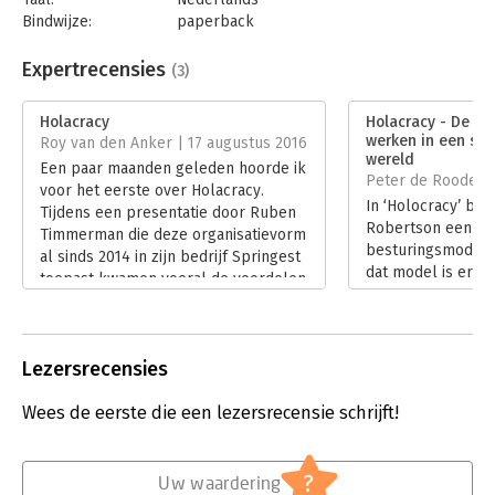
Bindwijze:
paperback
Aantal pagina's:
208
Uitgever:
Business Contact
Expertrecensies
(3)
Druk:
1
Verschijningsdatum:
16-7-2015
Holacracy
Holacracy - De ni
werken in een sn
Roy van den Anker | 17 augustus 2016
Hoofdrubriek:
Verandermanagement
wereld
Een paar maanden geleden hoorde ik
Peter de Roode |
voor het eerste over Holacracy.
In ‘Holocracy’ besc
Tijdens een presentatie door Ruben
Robertson een ni
Timmerman die deze organisatievorm
besturingsmodel v
al sinds 2014 in zijn bedrijf Springest
dat model is er g
toepast kwamen vooral de voordelen
voor managers en
voor het voetlicht.
vanuit rollen in pl
Lees verder
De leidende geda
is dat de huidige
Lezersrecensies
top-down zijn ing
zijn op macht en 
Wees de eerste die een lezersrecensie schrijft!
productiviteitsver
het alternatieve 
‘holacracy’ wordt
?
Uw waardering
processen en nie