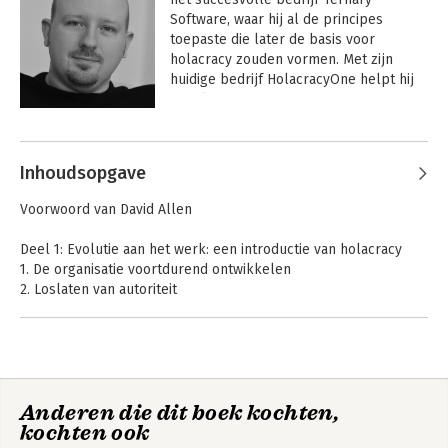
Software, waar hij al de principes 
toepaste die later de basis voor 
holacracy zouden vormen. Met zijn 
huidige bedrijf HolacracyOne helpt hij 
wereldwijd mensen en organisaties om 
over te stappen op holacracy.
Andere boeken door Brian
Robertson
Inhoudsopgave
Voorwoord van David Allen
Deel 1: Evolutie aan het werk: een introductie van holacracy
1. De organisatie voortdurend ontwikkelen
2. Loslaten van autoriteit
3. Organisatiestructuur
Deel 2: Evolutie in actie: holacracy in de praktijk
4. Governance
5. Operatie
Anderen die dit boek kochten,
6. Governance faciliteren
Holacracy - De
Holacracy
kochten ook
7. Strategie en dynamische controle
nieuwe manier van