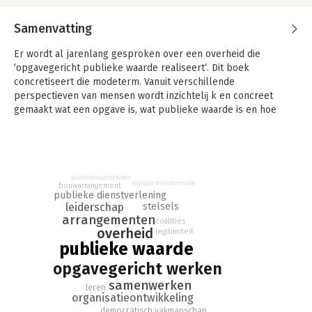
Samenvatting
Er wordt al jarenlang gesproken over een overheid die
‘opgavegericht publieke waarde realiseert’. Dit boek
concretiseert die modeterm. Vanuit verschillende
perspectieven van mensen wordt inzichtelĳ k en concreet
gemaakt wat een opgave is, wat publieke waarde is en hoe
deze geproduceerd wordt. Het boek werkt uit wat de missie
om zoveel mogelĳ k publieke waarde te realiseren, betekent
voor het handelen en organiseren van overheidsorganisaties.
publiekewaardeketen
digitale transformatie
bouwarrangement
publieke dienstverlening
stelsels
leiderschap
arrangementen
coalities
overheid
legitimiteit
publieke waarde
opgavegericht werken
samenwerken
leren
organisatieontwikkeling
democratisch vakmanschap