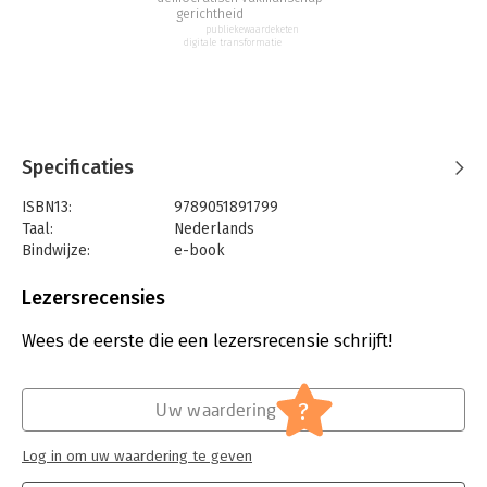
gerichtheid
publiekewaardeketen
digitale transformatie
Specificaties
ISBN13:
9789051891799
Taal:
Nederlands
Bindwijze:
e-book
Beveiliging:
watermerk
Bestandsformaat:
pdf
Lezersrecensies
Aantal pagina's:
218
Uitgever:
Boom Juridische Uitgevers
Wees de eerste die een lezersrecensie schrijft!
Druk:
1
Verschijningsdatum:
25-11-2021
?
Uw waardering
Hoofdrubriek:
Mens en maatschappij
Jongbloed:
Overheidsbeleid / Overheidsapparaat
Log in om uw waardering te geven