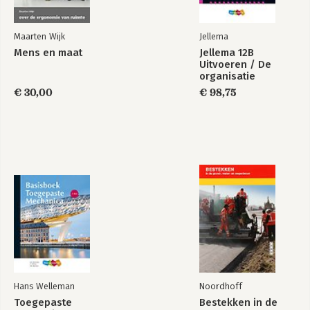
Maarten Wijk
Jellema
Mens en maat
Jellema 12B
Management in
Procesmanagement
Uitvoeren / De
netwerken
organisatie
€ 30,00
€ 98,75
Bekijk alle boeken
Hans Welleman
Noordhoff
Toegepaste
Bestekken in de