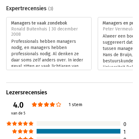
Aantal pagina's:
236
Uitgever:
Boom
Expertrecensies
(3)
Druk:
1
Verschijningsdatum:
13-9-2016
Managers te vaak zondebok
Managers en prof
Ronald Buitenhuis | 30 december
Peter Vermeulen 
Hoofdrubriek:
Algemeen management
2008
Alweer een boek w
Professionals hebben managers
suggereert dat er
nodig, en managers hebben
tussen managers e
professionals nodig. Al denken ze
Hans de Bruijn, h
daar soms zelf anders over. In ieder
bestuurskunde aa
geval zitten er vaak lichtjaren van
Universiteit Delft, 
verschil tussen de twee disciplines.
'Managers en prof
Hoogleraar bestuurskunde Hans de
moeizame relatie
Bruijn belicht in zijn boek Managers
en professionals.
en professionals beide kemphanen
Lezersrecensies
doen het 'echte w
en zonder partij te kiezen, breekt hij
redden, boeven v
4.0
toch een lans voor de manager.
1 stem
uitspreken. En d
Lees verder
professionals ste
van de 5
geconfronteerd w
beheren de profe
0
organisatie. En dat
1
- gedoe op.