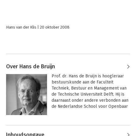
Hans van der Klis
20 oktober 2008
Over Hans de Bruijn
Prof. dr. Hans de Bruijn is hoogleraar 
bestuurskunde aan de Faculteit 
Techniek, Bestuur en Management van 
de Technische Universiteit Delft. Hij is 
daarnaast onder andere verbonden aan 
de Nederlandse School voor Openbaar 
Bestuur in Den Haag en 
programmaleider Governance aan het 
Andere boeken door Hans de Bruijn
Netherlands Institute for City Innovation 
Studies.

Inhoudsopgave