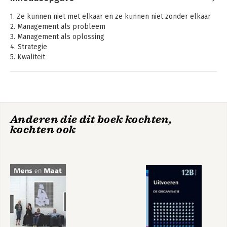
Foto, Sake Elzinga
1. Ze kunnen niet met elkaar en ze kunnen niet zonder elkaar
2. Management als probleem
3. Management als oplossing
4. Strategie
5. Kwaliteit
6. Samenwerking
7. Kennis en innovatie
8. Prestaties
9. Verandering
10. De managing professional
Framing
The Art of Political
Anderen die dit boek kochten,
Framing
kochten ook
Noten