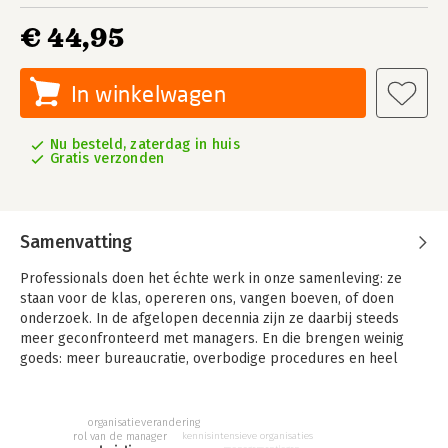
€ 44,95
In winkelwagen
Nu besteld, zaterdag in huis
Gratis verzonden
Samenvatting
Professionals doen het échte werk in onze samenleving: ze
staan voor de klas, opereren ons, vangen boeven, of doen
onderzoek. In de afgelopen decennia zijn ze daarbij steeds
meer geconfronteerd met managers. En die brengen weinig
goeds: meer bureaucratie, overbodige procedures en heel
veel model talk. Door dit gedoe komen professionals steeds
minder aan de kern van hun werk toe. Management is het
probleem, niet de oplossing.
organisatieverandering
rol van de manager
kennisintensieve organisaties