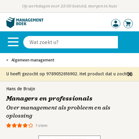
Op werkdagen voor 23:00 besteld, morgen in huis
Algemeen management
U heeft gezocht op 9789052616902. Het product dat u zocht is
niet meer in die editie leverbaar en is vervangen door de
Hans de Bruijn
Managers en professionals
onderstaande editie.
Over management als probleem en als
oplossing
1 stem