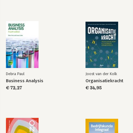
stranden zodra mensen afhaken en 
eigenaarschap verdwijnt.
Zijn perspectief verschoof van het 
sturen op getallen naar het luisteren 
naar mensen. Hij verdiepte zich in 
leiderschap, samenwerking en de 
kracht van verhalen. De kernles die hij 
hieruit trok: vitaliteit is geen luxe, maar 
een harde voorwaarde voor duurzame 
prestaties én menselijkheid in 
organisaties.
Debra Paul
Joost van der Kolk
Business Analysis
Organisatiekracht
€ 72,27
€ 34,95