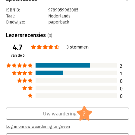
-Bestuurders, beleidsmakers en professionals.
ISBN13:
9789059963085
Taal:
Nederlands
Bindwijze:
paperback
Aantal pagina's:
200
Uitgever:
TerraLannoo
Lezersrecensies
(3)
Druk:
1
4.7
Verschijningsdatum:
20-5-2026
3 stemmen
van de 5
Hoofdrubriek:
Organisatiekunde
,
Strategisch
management
2
1
0
0
0
?
Uw waardering
Log in om uw waardering te geven