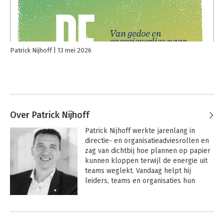
Patrick Nijhoff
13 mei 2026
Over Patrick Nijhoff
Patrick Nijhoff werkte jarenlang in 
directie- en organisatieadviesrollen en 
zag van dichtbij hoe plannen op papier 
kunnen kloppen terwijl de energie uit 
teams weglekt. Vandaag helpt hij 
leiders, teams en organisaties hun 
vitaliteit te herstellen en energiek te 
blijven. Niet met nóg een strategie of 
reorganisatie, maar door plannen en 
PowerPoints te verbinden met mensen, 