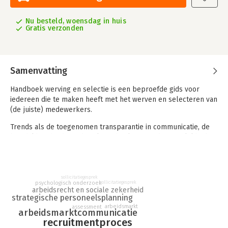
Nu besteld, woensdag in huis
Gratis verzonden
Samenvatting
Handboek werving en selectie is een beproefde gids voor
iedereen die te maken heeft met het werven en selecteren van
(de juiste) medewerkers.
Trends als de toegenomen transparantie in communicatie, de
beschikbaarheid van digitale technologie en de mogelijkheden
van data-analyse hebben het vak de laatste jaren aanzienlijk
veranderd en verrijkt met woorden als employer branding,
sourcing, artificial intelligence, Talent Acquisition Specialist,
preboarding, employee journey, Applicant Tracking Systems,
sollicitatiegesprek
psychologisch onderzoek
sollicitatiegesprek
employee referrals, Total Talent Acquisition, selection bias,
arbeidsrecht en sociale zekerheid
strategische personeelsplanning
onboardingapp en predictive analytics. Echter, het wervings-
arbeidsmarkt
assessment
en selectieproces is niet fundamenteel veranderd.
arbeidsmarktcommunicatie
recruitmentproces
In grote lijnen verloopt dit over het algemeen nog altijd