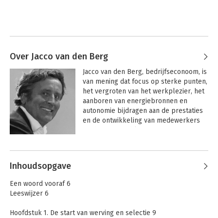
Over Jacco van den Berg
Jacco van den Berg, bedrijfseconoom, is 
van mening dat focus op sterke punten, 
het vergroten van het werkplezier, het 
aanboren van energiebronnen en 
autonomie bijdragen aan de prestaties 
en de ontwikkeling van medewerkers 
en de groei en bloei van organisaties.

Andere boeken door Jacco van den
Al bijna dertig jaar ondersteunt Van den 
Berg
Berg Training & Advies organisaties bij 
Inhoudsopgave
het ontwikkelen van hun 
leidinggevenden waarbij het voeren van 
Een woord vooraf 6
gesprekken (selectie-, ziekteverzuim-, 
Leeswijzer 6
beoordelings-, coachings-, 
correctiegesprekken, et cetera) 
Hoofdstuk 1. De start van werving en selectie 9
centraal staat. Over deze onderwerpen 