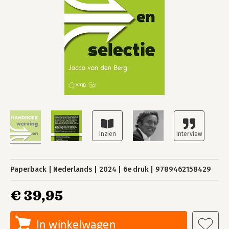
Paperback
Nederlands
2024
6e druk
9789462158429
€ 39,95
In winkelwagen