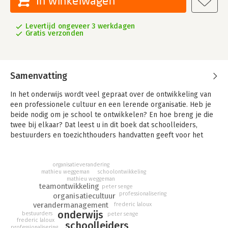
In winkelwagen
Levertijd ongeveer 3 werkdagen
Gratis verzonden
Samenvatting
In het onderwijs wordt veel gepraat over de ontwikkeling van
een professionele cultuur en een lerende organisatie. Heb je
beide nodig om je school te ontwikkelen? En hoe breng je die
twee bij elkaar? Dat leest u in dit boek dat schoolleiders,
bestuurders en toezichthouders handvatten geeft voor het
werken aan een professionele cultuur vanuit een duidelijke
visie op samen leren.
organisatieverandering
In een lerende organisatie is iedere medewerker gericht op
schoolontwikkeling
mathieu weggeman
leren. Het resultaat daarvan is dat de organisatie als geheel
mathieu weggeman
ook leert en het onderwijs steeds beter wordt. Maar dit houdt
teamontwikkeling
peter senge
professionalisering
organisatiecultuur
alleen stand in een professionele cultuur. Dit boek reikt de
verandermanagement
frederic laloux
taal aan om met het team het gesprek te voeren over het
onderwijs
bestuurders
peter senge
ontwikkelingstraject van een traditionele uitvoeringsorganisatie
frederic laloux
schoolleiders
richting een moderne, flexibele organisatie en dat proces op
professionalisering