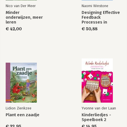
Nico van Der Meer
Naomi Winstone
Minder
Designing Effective
onderwijzen, meer
Feedback
leren
Processes in
Higher Education
€ 42,00
€ 50,88
Lidion Zierikzee
Yvonne van der Laan
Plant een zaadje
Kinderliedjes -
Speelboek 2
€ 32,95
€ 14,95