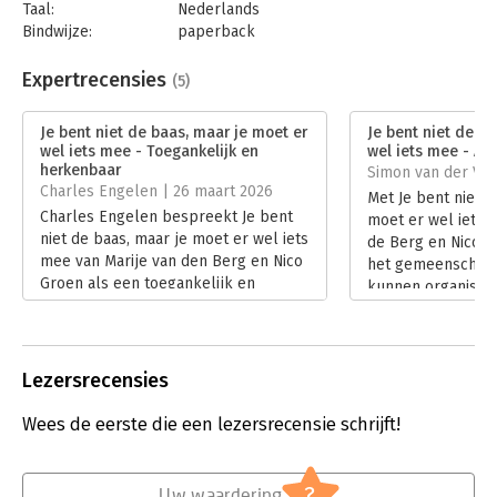
Verwacht geen handleiding of stappenplan. Dit is een helpend
Taal:
Nederlands
boek over hoe we het gemeenschappelijke organiseren, maar
Bindwijze:
paperback
zonder te veel how-to's. Voor iedereen die niet langer wil
Aantal pagina's:
192
wachten tot een ander het oplost.
Uitgever:
Verhaal met Impact
Expertrecensies
(5)
Druk:
1
Voor de meeste goede dingen hoef je geen toestemming te
Verschijningsdatum:
3-7-2025
Je bent niet de baas, maar je moet er
Je bent niet de b
vragen.
wel iets mee - Toegankelijk en
wel iets mee - Aa
Hoofdrubriek:
Algemeen management
herkenbaar
Simon van der Vee
Charles Engelen | 26 maart 2026
Met Je bent niet d
Charles Engelen bespreekt Je bent
moet er wel iets 
niet de baas, maar je moet er wel iets
de Berg en Nico G
mee van Marije van den Berg en Nico
het gemeenschapp
Groen als een toegankelijk en
kunnen organiser
inspirerend boek over invloed
stappenplan, maa
zonder formele macht. Hij waardeert
pleidooi om macht
de koppeling met systeemdenken,
en samen verantwo
maar plaatst ook kritische
nemen.
Lezersrecensies
kanttekeningen bij de praktische
Lees verder
toepasbaarheid.
Wees de eerste die een lezersrecensie schrijft!
Lees verder
?
Uw waardering