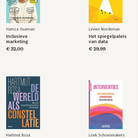
Je bent niet de
baas, maar je moet
er wel iets mee
Hamza Ouamari
Levien Nordeman
Inclusieve
Het spiegelpaleis
Je bent niet de
De Beleidsbubbel
Bekijk alle boeken
marketing
van data
baas, maar je moet
er wel iets mee
€ 32,00
€ 29,99
Bekijk alle boeken
Hartmut Rosa
Loek Schoenmakers