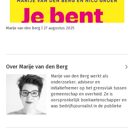
Marije van den Berg
27 augustus 2025
Over Marije van den Berg
Marije van den Berg werkt als 
onderzoeker, adviseur en 
initiatiefnemer op het grensvlak tussen 
gemeenschap en overheid. Ze is 
oorspronkelijk boekwetenschapper en 
was bedrijfsjournalist in de publieke 
sector. Van 2002 tot 2010 was ze 
gemeenteraadslid en fractievoorzitter 
Andere boeken door Marije van den
in haar stad Leiden. Daarna werd ze 
Berg
voorzitter van Stadslab Leiden, het 