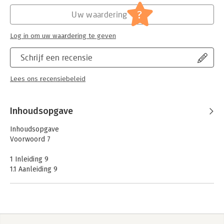
?
Uw waardering
Log in om uw waardering te geven
Schrijf een recensie
Lees ons recensiebeleid
Inhoudsopgave
Inhoudsopgave
Voorwoord 7
1 Inleiding 9
1.1 Aanleiding 9
1.2 Vraagstelling 10
1.3 Onderzoeksopzet 11
1.4 Introductie casestudy’s 13
1.5 Leeswijzer 16