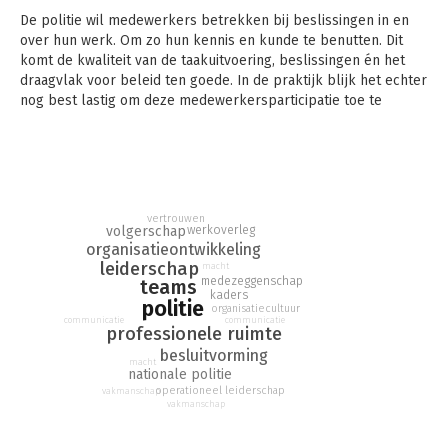
De politie wil medewerkers betrekken bij beslissingen in en
over hun werk. Om zo hun kennis en kunde te benutten. Dit
komt de kwaliteit van de taakuitvoering, beslissingen én het
draagvlak voor beleid ten goede. In de praktijk blijk het echter
nog best lastig om deze medewerkersparticipatie toe te
passen. Dit boek beschrijft hoe vier teams binnen de
politieorganisatie hiermee omgaan. Soms planmatig, soms juist
intuïtief.
Het woord ‘medewerkersparticipatie’ blijkt wisselende reacties
op te roepen. Is de leiding echt bereid medewerkers ruimte te
vertrouwen
volgerschap
werkoverleg
geven? En kunnen leidinggevenden wel ruimte bieden, als
organisatieontwikkeling
keuzes op andere niveaus in de organisatie worden gemaakt?
leiderschap
macht
En nemen medewerkers echt initiatief en daarmee
medezeggenschap
teams
verantwoordelijkheid? Hoe voorkom je dat
kaders
politie
organisatiecultuur
medewerkersparticipatie verwordt tot een rituele dans?
communicatie
communicatie
professionele ruimte
Medewerkersparticipatie blijkt het resultaat van een subtiel
besluitvorming
samenspel binnen de teams. Tussen medewerkers en hun
macht
nationale politie
leidinggevenden, maar ook tussen medewerkers onderling.
operationeel leiderschap
vakmanschap
vakmanschap
Medewerkersparticipatie vraagt meer dan faciliterend
leiderschap alleen. Goed ‘volgerschap’ van medewerkers blijkt