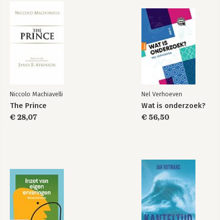
5 Ruimte binnen kaders 65
5.1 Knellende kaders 66
5.2 Managersparticipatie 70
5.3 De toon van de muziek 71
5.4 Professionele ruimte en operationeel leiderschap 74
5.5 Conclusie 78
6 Helpende en belemmerende factoren 79
6.1 Leiderschap 79
6.2 Volgerschap 83
Niccolo Machiavelli
Nel Verhoeven
6.3 Contextuele factoren 87
The Prince
Wat is onderzoek?
6.4 Conclusie 91
€ 28,07
€ 56,50
7 Medewerkersparticipatie versterken 93
7.1 De aanpak van politiechefs 93
7.2 De rol van de medezeggenschap 100
7.3 Gelijkgerichte bewegingen 104
8 Conclusies en aanbevelingen 111
8.1 Conclusies 111
8.2 Aanbevelingen 116
Dankwoord 119