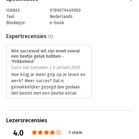
ISBN13:
9789079445950
Taal:
Nederlands
Bindwijze:
e-book
Beveiliging:
watermerk
Bestandsformaat:
epub
Expertrecensies
(1)
Aantal pagina's:
176
Uitgever:
Tyler Roland Press
Wie succesvol wil zijn moet vooral
Druk:
1
een beetje geluk hebben -
Verschijningsdatum:
4-11-2019
'Prikkelend'
Sjors van Leeuwen | 6 januari 2020
Hoofdrubriek:
Algemeen management
Hoe krijg je meer grip op je leven en
Serie:
Columnboek
werk? Meer succes? Dat is
gemakkelijker gezegd dan gedaan.
Het begint met een beetje geluk
hebben. Maar dat geluk kun je vaak
wel een handje helpen. Ben
Tiggelaar geeft je daarom 52
prikkelende en praktische lessen
Lezersrecensies
mee in Wie succesvol wil zijn moet
vooral een beetje geluk hebben.
4.0
1 stem
Lees verder