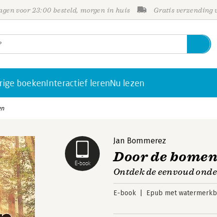
gen voor 23:00 besteld, morgen in huis
Gratis verzending
rige boeken
Interactief leren
Nu lezen
en
Jan Bommerez
Door de bomen 
E-book
Ontdek de eenvoud onder 
E-book
Epub met watermerkbe