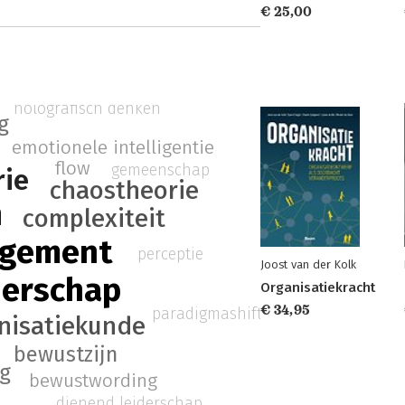
€ 25,00
holografisch denken
g
emotionele intelligentie
flow
gemeenschap
rie
chaostheorie
n
complexiteit
agement
perceptie
Joost van der Kolk
derschap
Organisatiekracht
€ 34,95
paradigmashift
nisatiekunde
bewustzijn
og
bewustwording
dienend leiderschap