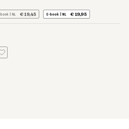
€ 19,45
€ 19,95
-book | NL
E-book | NL