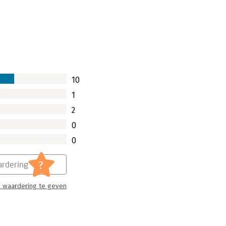
enbrouwers, geeft duidelijk aan dat
en kan hebben. Zo kan het zijn, dat je
 praten met mensen om je heen of op
 begrijpen nu je vertrouwde omgeving
een dosis transformatie toe, die je
het slechts door economische groei
10
n de realiteit.
1
2
0
0
?
rdering
 waardering te geven