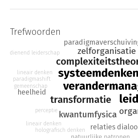
Trefwoorden
paradigmaverschuivin
zelforganisatie
dienend leiderschap
complexiteitstheo
systeemdenke
lineair denken
paradigmashift
veranderman
gemeenschap
heelheid
lei
transformatie
orga
perceptie
kwantumfysica
lineair denken
dialo
relaties
holografisch denken
natuurlijke patronen