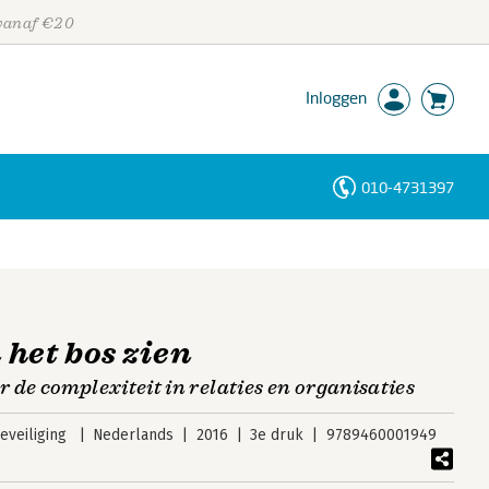
 vanaf €20
Inloggen
010-4731397
Personen
Trefwoorden
het bos zien
de complexiteit in relaties en organisaties
veiliging
Nederlands
2016
3e druk
9789460001949