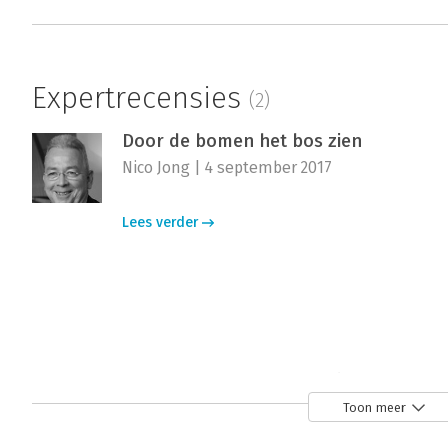
Expertrecensies
(2)
Door de bomen het bos zien
Nico Jong | 4 september 2017
Lees verder
Door de bomen het bos zien
Henk Hogeweg | 2 september 2008
Toon meer
Ik was gewaarschuwd. De bijsluiter van 'Doo