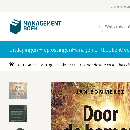
Op werkda
Uitdagingen + oplossingen
Managementboeken
Ove
E-Books
Organisatiekunde
Door de bomen het bos zi