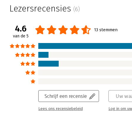
Bommerez, en ook een beetje van René Hopp
Lezersrecensies
(6)
het lezen van dit boek bepaalde neveneffect
plotseling meer ziet, of dat je er over wilt
zoek gaat naar gelijkgestemden, die je nog
4.6
13 stemmen
dat niet meer lijkt te doen. Bommerez dient 
van de 5
losmaakt uit de geconstrueerde matrix van 
geleide leven en zet je als mens weer terug i
Lees verder
Schrijf een recensie
Uw waa
Lees ons recensiebeleid
Log in om uw