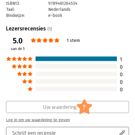
ISBN13:
9789461264534
Taal:
Nederlands
Bindwijze:
e-book
Beveiliging:
watermerk
Bestandsformaat:
epub
Lezersrecensies
(1)
Aantal pagina's:
238
5.0
Uitgever:
Uitgeverij Haystack
1 stem
Druk:
1
van de 5
Verschijningsdatum:
28-5-2021
1
Hoofdrubriek:
Psychologie
0
0
0
0
?
Uw waardering
Log in om uw waardering te geven
Schrijf een recensie